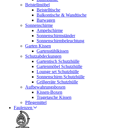
Beistellmöbel
Beistelltische
Balkontische & Wandtische
Barwagen
Sonnenschirme
Ampelschirme
Sonnenschirmständer
Sonnenschirmbeleuchtung
Garten Kissen
Gartenstühlkissen
Schutzabdeckungen
Gartentisch Schutzhülle
Gartenmöbel Schutzhülle
Lounge set Schutzhülle
Sonnenschirm Schutzhülle
Grillgeräte Schutzhülle
Aufbewahrungsboxen
Kissen-Boxen
Tragetasche Kissen
Pflegemittel
Faulenzen