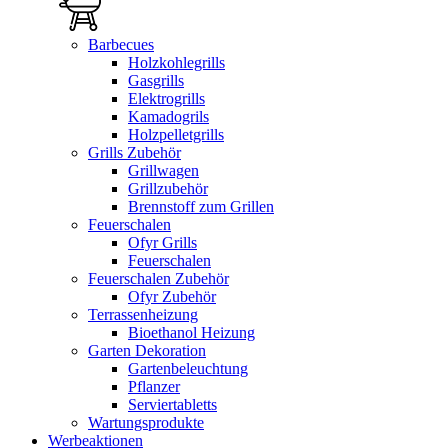
Barbecues
Holzkohlegrills
Gasgrills
Elektrogrills
Kamadogrils
Holzpelletgrills
Grills Zubehör
Grillwagen
Grillzubehör
Brennstoff zum Grillen
Feuerschalen
Ofyr Grills
Feuerschalen
Feuerschalen Zubehör
Ofyr Zubehör
Terrassenheizung
Bioethanol Heizung
Garten Dekoration
Gartenbeleuchtung
Pflanzer
Serviertabletts
Wartungsprodukte
Werbeaktionen