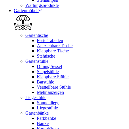
Stehlampen
Wartungsprodukte
Gartenmöbel
Gartentische
Feste Tabellen
Ausziehbare Tische
Klappbare Tische
Stehtische
Gartenstühle
Dining Sessel
Stapelstühle
Klappbare Stühle
Barstühle
Verstellbare Stühle
Mehr anzeigen
Liegestühle
Sonnenliege
Liegestühle
Gartenbänke
Parkbänke
Bänke
Baumbänke