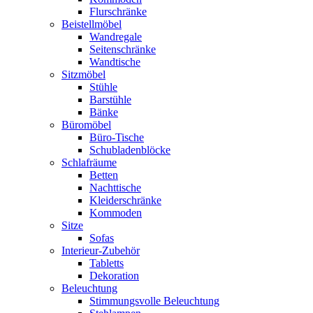
Flurschränke
Beistellmöbel
Wandregale
Seitenschränke
Wandtische
Sitzmöbel
Stühle
Barstühle
Bänke
Büromöbel
Büro-Tische
Schubladenblöcke
Schlafräume
Betten
Nachttische
Kleiderschränke
Kommoden
Sitze
Sofas
Interieur-Zubehör
Tabletts
Dekoration
Beleuchtung
Stimmungsvolle Beleuchtung