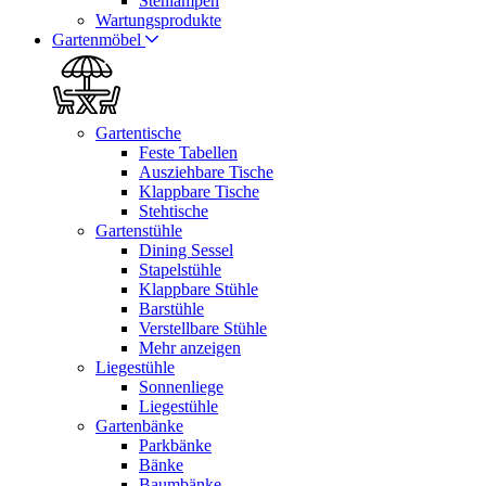
Stehlampen
Wartungsprodukte
Gartenmöbel
Gartentische
Feste Tabellen
Ausziehbare Tische
Klappbare Tische
Stehtische
Gartenstühle
Dining Sessel
Stapelstühle
Klappbare Stühle
Barstühle
Verstellbare Stühle
Mehr anzeigen
Liegestühle
Sonnenliege
Liegestühle
Gartenbänke
Parkbänke
Bänke
Baumbänke