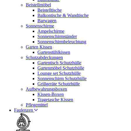
Beistellmöbel
Beistelltische
Balkontische & Wandtische
Barwagen
Sonnenschirme
Ampelschirme
Sonnenschirmständer
Sonnenschirmbeleuchtung
Garten Kissen
Gartenstühlkissen
Schutzabdeckungen
Gartentisch Schutzhülle
Gartenmöbel Schutzhülle
Lounge set Schutzhülle
Sonnenschirm Schutzhülle
Grillgeräte Schutzhülle
Aufbewahrungsboxen
Kissen-Boxen
Tragetasche Kissen
Pflegemittel
Faulenzen