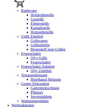
Barbecues
Holzkohlegrills
Gasgrills
Elektrogrills
Kamadogrils
Holzpelletgrills
Grills Zubehör
Grillwagen
Grillzubehör
Brennstoff zum Grillen
Feuerschalen
Ofyr Grills
Feuerschalen
Feuerschalen Zubehör
Ofyr Zubehör
Terrassenheizung
Bioethanol Heizung
Garten Dekoration
Gartenbeleuchtung
Pflanzer
Serviertabletts
Wartungsprodukte
Werbeaktionen