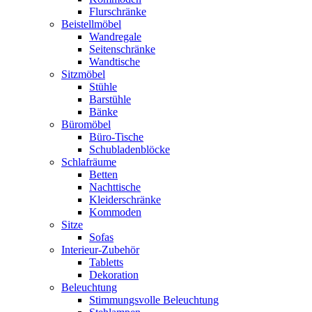
Flurschränke
Beistellmöbel
Wandregale
Seitenschränke
Wandtische
Sitzmöbel
Stühle
Barstühle
Bänke
Büromöbel
Büro-Tische
Schubladenblöcke
Schlafräume
Betten
Nachttische
Kleiderschränke
Kommoden
Sitze
Sofas
Interieur-Zubehör
Tabletts
Dekoration
Beleuchtung
Stimmungsvolle Beleuchtung