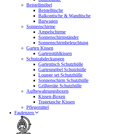
Beistellmöbel
Beistelltische
Balkontische & Wandtische
Barwagen
Sonnenschirme
Ampelschirme
Sonnenschirmständer
Sonnenschirmbeleuchtung
Garten Kissen
Gartenstühlkissen
Schutzabdeckungen
Gartentisch Schutzhülle
Gartenmöbel Schutzhülle
Lounge set Schutzhülle
Sonnenschirm Schutzhülle
Grillgeräte Schutzhülle
Aufbewahrungsboxen
Kissen-Boxen
Tragetasche Kissen
Pflegemittel
Faulenzen