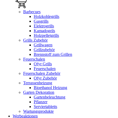
Barbecues
Holzkohlegrills
Gasgrills
Elektrogrills
Kamadogrils
Holzpelletgrills
Grills Zubehör
Grillwagen
Grillzubehör
Brennstoff zum Grillen
Feuerschalen
Ofyr Grills
Feuerschalen
Feuerschalen Zubehör
Ofyr Zubehör
Terrassenheizung
Bioethanol Heizung
Garten Dekoration
Gartenbeleuchtung
Pflanzer
Serviertabletts
Wartungsprodukte
Werbeaktionen