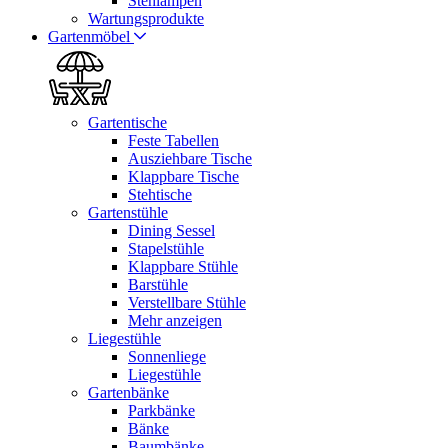
Stehlampen
Wartungsprodukte
Gartenmöbel
Gartentische
Feste Tabellen
Ausziehbare Tische
Klappbare Tische
Stehtische
Gartenstühle
Dining Sessel
Stapelstühle
Klappbare Stühle
Barstühle
Verstellbare Stühle
Mehr anzeigen
Liegestühle
Sonnenliege
Liegestühle
Gartenbänke
Parkbänke
Bänke
Baumbänke