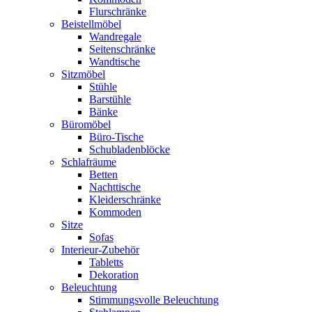
Flurschränke
Beistellmöbel
Wandregale
Seitenschränke
Wandtische
Sitzmöbel
Stühle
Barstühle
Bänke
Büromöbel
Büro-Tische
Schubladenblöcke
Schlafräume
Betten
Nachttische
Kleiderschränke
Kommoden
Sitze
Sofas
Interieur-Zubehör
Tabletts
Dekoration
Beleuchtung
Stimmungsvolle Beleuchtung