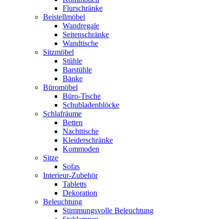
Flurschränke
Beistellmöbel
Wandregale
Seitenschränke
Wandtische
Sitzmöbel
Stühle
Barstühle
Bänke
Büromöbel
Büro-Tische
Schubladenblöcke
Schlafräume
Betten
Nachttische
Kleiderschränke
Kommoden
Sitze
Sofas
Interieur-Zubehör
Tabletts
Dekoration
Beleuchtung
Stimmungsvolle Beleuchtung