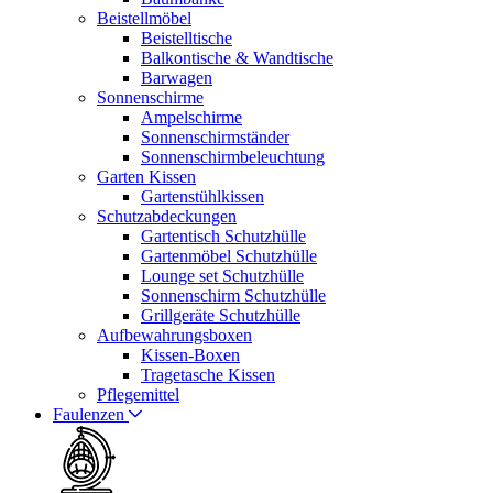
Beistellmöbel
Beistelltische
Balkontische & Wandtische
Barwagen
Sonnenschirme
Ampelschirme
Sonnenschirmständer
Sonnenschirmbeleuchtung
Garten Kissen
Gartenstühlkissen
Schutzabdeckungen
Gartentisch Schutzhülle
Gartenmöbel Schutzhülle
Lounge set Schutzhülle
Sonnenschirm Schutzhülle
Grillgeräte Schutzhülle
Aufbewahrungsboxen
Kissen-Boxen
Tragetasche Kissen
Pflegemittel
Faulenzen