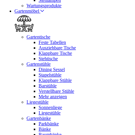
Stehlampen
Wartungsprodukte
Gartenmöbel
Gartentische
Feste Tabellen
Ausziehbare Tische
Klappbare Tische
Stehtische
Gartenstühle
Dining Sessel
Stapelstühle
Klappbare Stühle
Barstühle
Verstellbare Stühle
Mehr anzeigen
Liegestühle
Sonnenliege
Liegestühle
Gartenbänke
Parkbänke
Bänke
Baumbänke