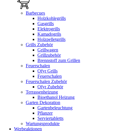
Barbecues
Holzkohlegrills
Gasgrills
Elektrogrills
Kamadogrils
Holzpelletgrills
Grills Zubehör
Grillwagen
Grillzubehör
Brennstoff zum Grillen
Feuerschalen
Ofyr Grills
Feuerschalen
Feuerschalen Zubehör
Ofyr Zubehör
Terrassenheizung
Bioethanol Heizung
Garten Dekoration
Gartenbeleuchtung
Pflanzer
Serviertabletts
Wartungsprodukte
Werbeaktionen