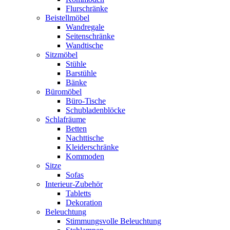
Flurschränke
Beistellmöbel
Wandregale
Seitenschränke
Wandtische
Sitzmöbel
Stühle
Barstühle
Bänke
Büromöbel
Büro-Tische
Schubladenblöcke
Schlafräume
Betten
Nachttische
Kleiderschränke
Kommoden
Sitze
Sofas
Interieur-Zubehör
Tabletts
Dekoration
Beleuchtung
Stimmungsvolle Beleuchtung