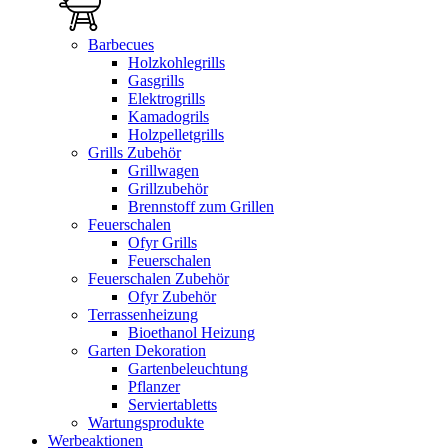
Barbecues
Holzkohlegrills
Gasgrills
Elektrogrills
Kamadogrils
Holzpelletgrills
Grills Zubehör
Grillwagen
Grillzubehör
Brennstoff zum Grillen
Feuerschalen
Ofyr Grills
Feuerschalen
Feuerschalen Zubehör
Ofyr Zubehör
Terrassenheizung
Bioethanol Heizung
Garten Dekoration
Gartenbeleuchtung
Pflanzer
Serviertabletts
Wartungsprodukte
Werbeaktionen