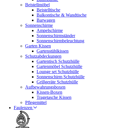
Beistellmöbel
Beistelltische
Balkontische & Wandtische
Barwagen
Sonnenschirme
Ampelschirme
Sonnenschirmständer
Sonnenschirmbeleuchtung
Garten Kissen
Gartenstühlkissen
Schutzabdeckungen
Gartentisch Schutzhülle
Gartenmöbel Schutzhülle
Lounge set Schutzhülle
Sonnenschirm Schutzhülle
Grillgeräte Schutzhülle
Aufbewahrungsboxen
Kissen-Boxen
Tragetasche Kissen
Pflegemittel
Faulenzen