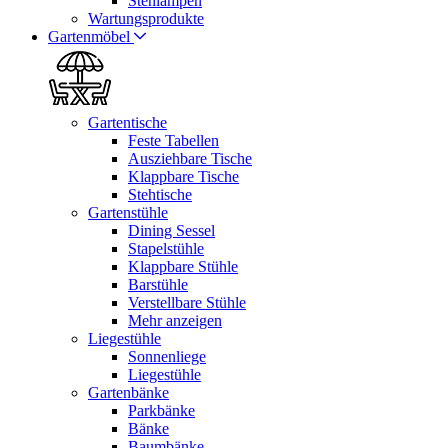
Stehlampen
Wartungsprodukte
Gartenmöbel
Gartentische
Feste Tabellen
Ausziehbare Tische
Klappbare Tische
Stehtische
Gartenstühle
Dining Sessel
Stapelstühle
Klappbare Stühle
Barstühle
Verstellbare Stühle
Mehr anzeigen
Liegestühle
Sonnenliege
Liegestühle
Gartenbänke
Parkbänke
Bänke
Baumbänke