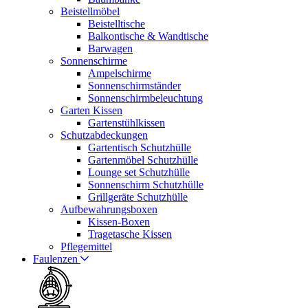
Beistellmöbel
Beistelltische
Balkontische & Wandtische
Barwagen
Sonnenschirme
Ampelschirme
Sonnenschirmständer
Sonnenschirmbeleuchtung
Garten Kissen
Gartenstühlkissen
Schutzabdeckungen
Gartentisch Schutzhülle
Gartenmöbel Schutzhülle
Lounge set Schutzhülle
Sonnenschirm Schutzhülle
Grillgeräte Schutzhülle
Aufbewahrungsboxen
Kissen-Boxen
Tragetasche Kissen
Pflegemittel
Faulenzen