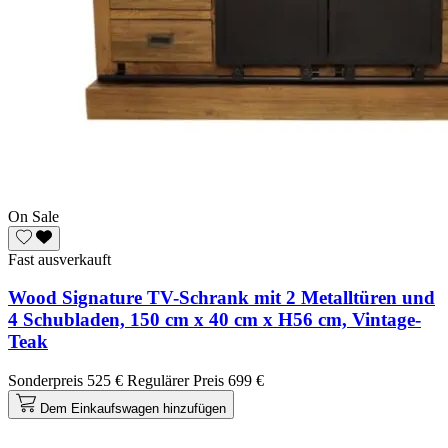
On Sale
Fast ausverkauft
Wood Signature TV-Schrank mit 2 Metalltüren und
4 Schubladen, 150 cm x 40 cm x H56 cm, Vintage-
Teak
Sonderpreis
525 €
Regulärer Preis
699 €
Dem Einkaufswagen hinzufügen