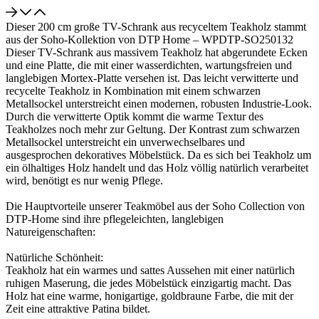
Dieser 200 cm große TV-Schrank aus recyceltem Teakholz stammt
aus der Soho-Kollektion von DTP Home – WPDTP-SO250132
Dieser TV-Schrank aus massivem Teakholz hat abgerundete Ecken
und eine Platte, die mit einer wasserdichten, wartungsfreien und
langlebigen Mortex-Platte versehen ist. Das leicht verwitterte und
recycelte Teakholz in Kombination mit einem schwarzen
Metallsockel unterstreicht einen modernen, robusten Industrie-Look.
Durch die verwitterte Optik kommt die warme Textur des
Teakholzes noch mehr zur Geltung. Der Kontrast zum schwarzen
Metallsockel unterstreicht ein unverwechselbares und
ausgesprochen dekoratives Möbelstück. Da es sich bei Teakholz um
ein ölhaltiges Holz handelt und das Holz völlig natürlich verarbeitet
wird, benötigt es nur wenig Pflege.
Die Hauptvorteile unserer Teakmöbel aus der Soho Collection von
DTP-Home sind ihre pflegeleichten, langlebigen
Natureigenschaften:
Natürliche Schönheit:
Teakholz hat ein warmes und sattes Aussehen mit einer natürlich
ruhigen Maserung, die jedes Möbelstück einzigartig macht. Das
Holz hat eine warme, honigartige, goldbraune Farbe, die mit der
Zeit eine attraktive Patina bildet.