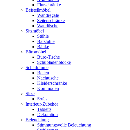
Flurschränke
Beistellmöbel
Wandregale
Seitenschränke
Wandtische
Sitzmöbel
Stühle
Barstühle
Bänke
Büromöbel
Büro-Tische
Schubladenblöcke
Schlafräume
Betten
Nachttische
Kleiderschränke
Kommoden
Sitze
Sofas
Interieur-Zubehör
Tabletts
Dekoration
Beleuchtung
Stimmungsvolle Beleuchtung