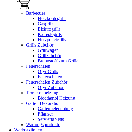
Barbecues
Holzkohlegrills
Gasgrills
Elektrogrills
Kamadogrils
Holzpelletgrills
Grills Zubehör
Grillwagen
Grillzubehör
Brennstoff zum Grillen
Feuerschalen
Ofyr Grills
Feuerschalen
Feuerschalen Zubehör
Ofyr Zubehör
Terrassenheizung
Bioethanol Heizung
Garten Dekoration
Gartenbeleuchtung
Pflanzer
Serviertabletts
Wartungsprodukte
Werbeaktionen