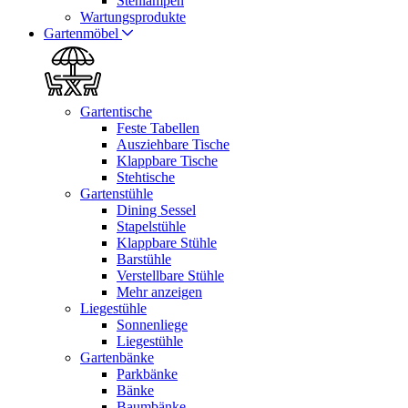
Stehlampen
Wartungsprodukte
Gartenmöbel
Gartentische
Feste Tabellen
Ausziehbare Tische
Klappbare Tische
Stehtische
Gartenstühle
Dining Sessel
Stapelstühle
Klappbare Stühle
Barstühle
Verstellbare Stühle
Mehr anzeigen
Liegestühle
Sonnenliege
Liegestühle
Gartenbänke
Parkbänke
Bänke
Baumbänke