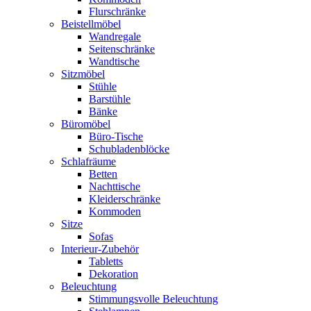
Flurschränke
Beistellmöbel
Wandregale
Seitenschränke
Wandtische
Sitzmöbel
Stühle
Barstühle
Bänke
Büromöbel
Büro-Tische
Schubladenblöcke
Schlafräume
Betten
Nachttische
Kleiderschränke
Kommoden
Sitze
Sofas
Interieur-Zubehör
Tabletts
Dekoration
Beleuchtung
Stimmungsvolle Beleuchtung