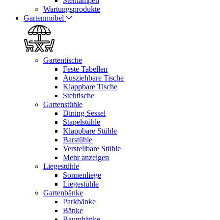
Stehlampen
Wartungsprodukte
Gartenmöbel
Gartentische
Feste Tabellen
Ausziehbare Tische
Klappbare Tische
Stehtische
Gartenstühle
Dining Sessel
Stapelstühle
Klappbare Stühle
Barstühle
Verstellbare Stühle
Mehr anzeigen
Liegestühle
Sonnenliege
Liegestühle
Gartenbänke
Parkbänke
Bänke
Baumbänke