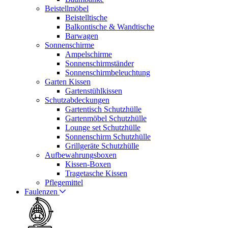
Beistellmöbel
Beistelltische
Balkontische & Wandtische
Barwagen
Sonnenschirme
Ampelschirme
Sonnenschirmständer
Sonnenschirmbeleuchtung
Garten Kissen
Gartenstühlkissen
Schutzabdeckungen
Gartentisch Schutzhülle
Gartenmöbel Schutzhülle
Lounge set Schutzhülle
Sonnenschirm Schutzhülle
Grillgeräte Schutzhülle
Aufbewahrungsboxen
Kissen-Boxen
Tragetasche Kissen
Pflegemittel
Faulenzen