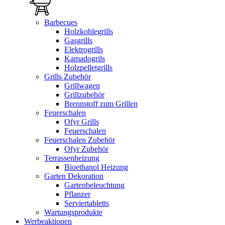
Barbecues
Holzkohlegrills
Gasgrills
Elektrogrills
Kamadogrils
Holzpelletgrills
Grills Zubehör
Grillwagen
Grillzubehör
Brennstoff zum Grillen
Feuerschalen
Ofyr Grills
Feuerschalen
Feuerschalen Zubehör
Ofyr Zubehör
Terrassenheizung
Bioethanol Heizung
Garten Dekoration
Gartenbeleuchtung
Pflanzer
Serviertabletts
Wartungsprodukte
Werbeaktionen