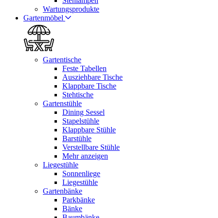
Stehlampen
Wartungsprodukte
Gartenmöbel
Gartentische
Feste Tabellen
Ausziehbare Tische
Klappbare Tische
Stehtische
Gartenstühle
Dining Sessel
Stapelstühle
Klappbare Stühle
Barstühle
Verstellbare Stühle
Mehr anzeigen
Liegestühle
Sonnenliege
Liegestühle
Gartenbänke
Parkbänke
Bänke
Baumbänke