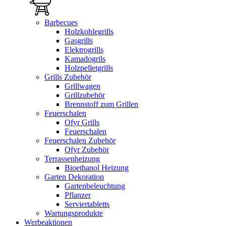
Barbecues
Holzkohlegrills
Gasgrills
Elektrogrills
Kamadogrils
Holzpelletgrills
Grills Zubehör
Grillwagen
Grillzubehör
Brennstoff zum Grillen
Feuerschalen
Ofyr Grills
Feuerschalen
Feuerschalen Zubehör
Ofyr Zubehör
Terrassenheizung
Bioethanol Heizung
Garten Dekoration
Gartenbeleuchtung
Pflanzer
Serviertabletts
Wartungsprodukte
Werbeaktionen