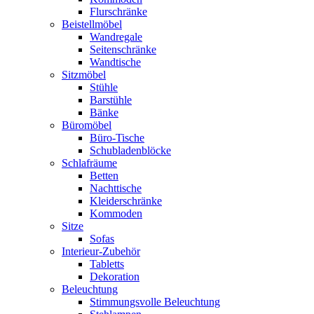
Flurschränke
Beistellmöbel
Wandregale
Seitenschränke
Wandtische
Sitzmöbel
Stühle
Barstühle
Bänke
Büromöbel
Büro-Tische
Schubladenblöcke
Schlafräume
Betten
Nachttische
Kleiderschränke
Kommoden
Sitze
Sofas
Interieur-Zubehör
Tabletts
Dekoration
Beleuchtung
Stimmungsvolle Beleuchtung