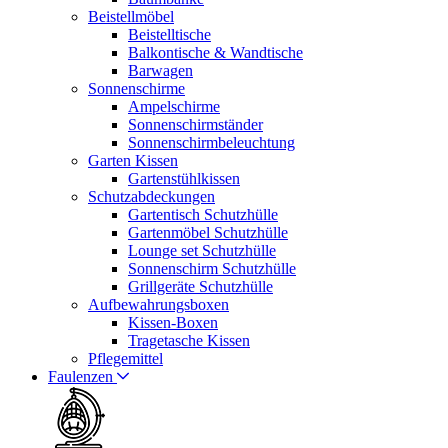
Beistellmöbel
Beistelltische
Balkontische & Wandtische
Barwagen
Sonnenschirme
Ampelschirme
Sonnenschirmständer
Sonnenschirmbeleuchtung
Garten Kissen
Gartenstühlkissen
Schutzabdeckungen
Gartentisch Schutzhülle
Gartenmöbel Schutzhülle
Lounge set Schutzhülle
Sonnenschirm Schutzhülle
Grillgeräte Schutzhülle
Aufbewahrungsboxen
Kissen-Boxen
Tragetasche Kissen
Pflegemittel
Faulenzen