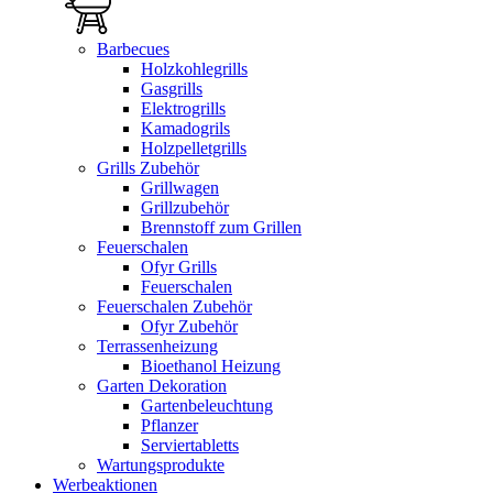
Barbecues
Holzkohlegrills
Gasgrills
Elektrogrills
Kamadogrils
Holzpelletgrills
Grills Zubehör
Grillwagen
Grillzubehör
Brennstoff zum Grillen
Feuerschalen
Ofyr Grills
Feuerschalen
Feuerschalen Zubehör
Ofyr Zubehör
Terrassenheizung
Bioethanol Heizung
Garten Dekoration
Gartenbeleuchtung
Pflanzer
Serviertabletts
Wartungsprodukte
Werbeaktionen