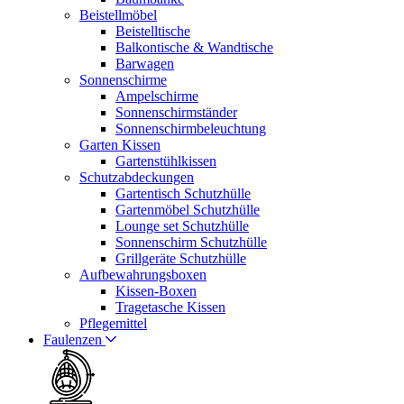
Beistellmöbel
Beistelltische
Balkontische & Wandtische
Barwagen
Sonnenschirme
Ampelschirme
Sonnenschirmständer
Sonnenschirmbeleuchtung
Garten Kissen
Gartenstühlkissen
Schutzabdeckungen
Gartentisch Schutzhülle
Gartenmöbel Schutzhülle
Lounge set Schutzhülle
Sonnenschirm Schutzhülle
Grillgeräte Schutzhülle
Aufbewahrungsboxen
Kissen-Boxen
Tragetasche Kissen
Pflegemittel
Faulenzen