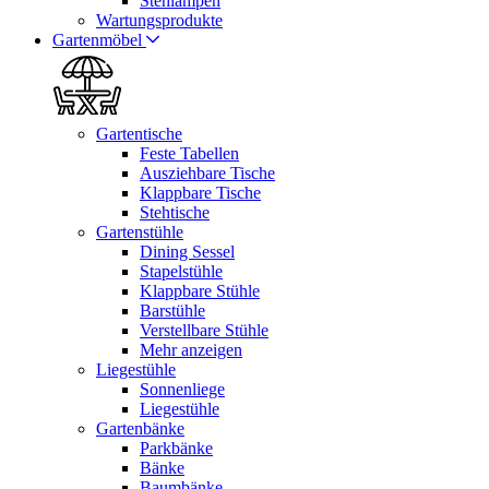
Stehlampen
Wartungsprodukte
Gartenmöbel
Gartentische
Feste Tabellen
Ausziehbare Tische
Klappbare Tische
Stehtische
Gartenstühle
Dining Sessel
Stapelstühle
Klappbare Stühle
Barstühle
Verstellbare Stühle
Mehr anzeigen
Liegestühle
Sonnenliege
Liegestühle
Gartenbänke
Parkbänke
Bänke
Baumbänke