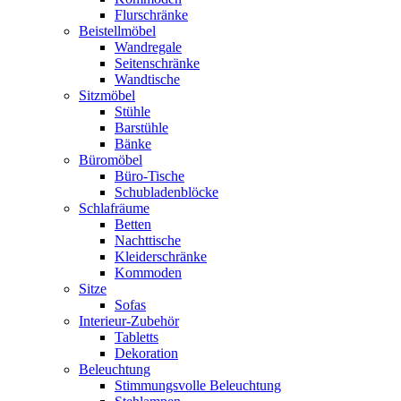
Flurschränke
Beistellmöbel
Wandregale
Seitenschränke
Wandtische
Sitzmöbel
Stühle
Barstühle
Bänke
Büromöbel
Büro-Tische
Schubladenblöcke
Schlafräume
Betten
Nachttische
Kleiderschränke
Kommoden
Sitze
Sofas
Interieur-Zubehör
Tabletts
Dekoration
Beleuchtung
Stimmungsvolle Beleuchtung