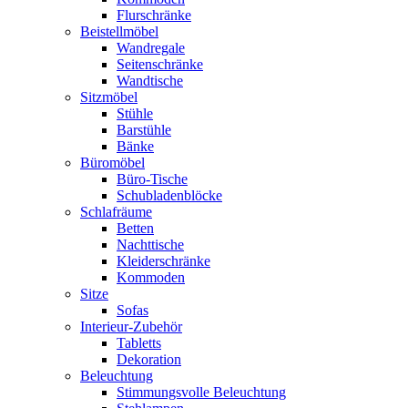
Flurschränke
Beistellmöbel
Wandregale
Seitenschränke
Wandtische
Sitzmöbel
Stühle
Barstühle
Bänke
Büromöbel
Büro-Tische
Schubladenblöcke
Schlafräume
Betten
Nachttische
Kleiderschränke
Kommoden
Sitze
Sofas
Interieur-Zubehör
Tabletts
Dekoration
Beleuchtung
Stimmungsvolle Beleuchtung