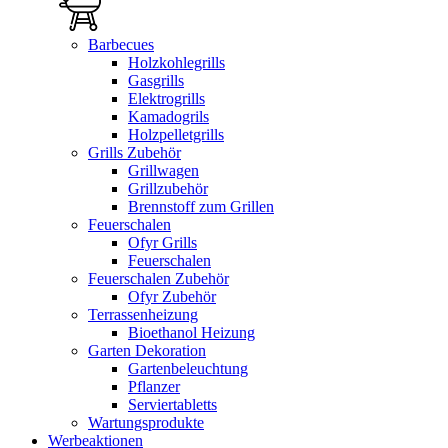
Barbecues
Holzkohlegrills
Gasgrills
Elektrogrills
Kamadogrils
Holzpelletgrills
Grills Zubehör
Grillwagen
Grillzubehör
Brennstoff zum Grillen
Feuerschalen
Ofyr Grills
Feuerschalen
Feuerschalen Zubehör
Ofyr Zubehör
Terrassenheizung
Bioethanol Heizung
Garten Dekoration
Gartenbeleuchtung
Pflanzer
Serviertabletts
Wartungsprodukte
Werbeaktionen