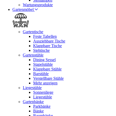
Stehlampen
Wartungsprodukte
Gartenmöbel
Gartentische
Feste Tabellen
Ausziehbare Tische
Klappbare Tische
Stehtische
Gartenstühle
Dining Sessel
Stapelstühle
Klappbare Stühle
Barstühle
Verstellbare Stühle
Mehr anzeigen
Liegestühle
Sonnenliege
Liegestühle
Gartenbänke
Parkbänke
Bänke
Baumbänke