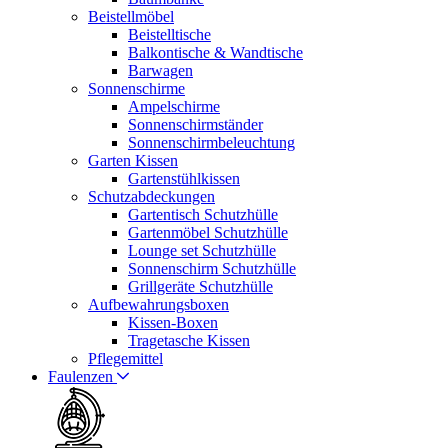
Beistellmöbel
Beistelltische
Balkontische & Wandtische
Barwagen
Sonnenschirme
Ampelschirme
Sonnenschirmständer
Sonnenschirmbeleuchtung
Garten Kissen
Gartenstühlkissen
Schutzabdeckungen
Gartentisch Schutzhülle
Gartenmöbel Schutzhülle
Lounge set Schutzhülle
Sonnenschirm Schutzhülle
Grillgeräte Schutzhülle
Aufbewahrungsboxen
Kissen-Boxen
Tragetasche Kissen
Pflegemittel
Faulenzen