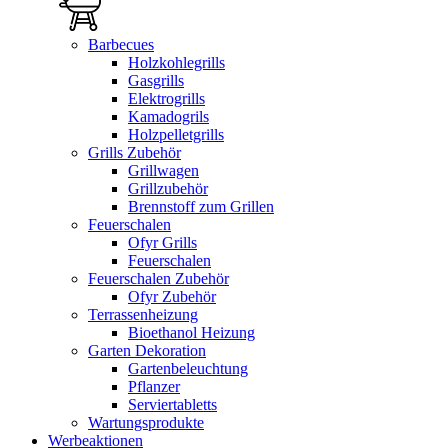
Barbecues
Holzkohlegrills
Gasgrills
Elektrogrills
Kamadogrils
Holzpelletgrills
Grills Zubehör
Grillwagen
Grillzubehör
Brennstoff zum Grillen
Feuerschalen
Ofyr Grills
Feuerschalen
Feuerschalen Zubehör
Ofyr Zubehör
Terrassenheizung
Bioethanol Heizung
Garten Dekoration
Gartenbeleuchtung
Pflanzer
Serviertabletts
Wartungsprodukte
Werbeaktionen