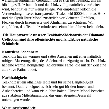
wartungsfreundlichen Gebrauch. Da es sich bei Teakholz um ein
ölhaltiges Holz handelt und das Holz völlig natürlich verarbeitet
wird, benötigt es nur wenig Pflege. Wir empfehlen jedoch die
Verwendung unseres transparenten Teakshield 60004, um das Holz
und die Optik Ihrer Möbel zusätzlich vor kleineren Unfällen,
Flecken durch Essensreste und Ähnlichem zu schützen. Wir
empfehlen, das Teakholz mindestens einmal im Jahr zu behandeln.
Die Hauptvorteile unserer Teakholz-Sideboards der Diamond
Collection sind ihre pflegeleichte und langlebige natürliche
Schönheit:
Natürliche Schönheit:
Teakholz hat ein warmes und sattes Aussehen mit einer natürlich
ruhigen Maserung, die jedes Sideboard einzigartig macht. Das Holz
hat eine warme, honigartige, goldbraune Farbe, die mit der Zeit eine
attraktive Patina bildet.
Nachhaltigkeit:
Teakholz ist ein ölhaltiges Holz und für seine Langlebigkeit
bekannt. Dadurch eignet es sich sehr gut für den Innen- und
Außenbereich und kann viele Jahre halten. Unsere Möbel bestehen
aus stabilem Mittelstammholz, das einer strengen Auswahl
unterzogen wurde.
Wartungsfreundlich: