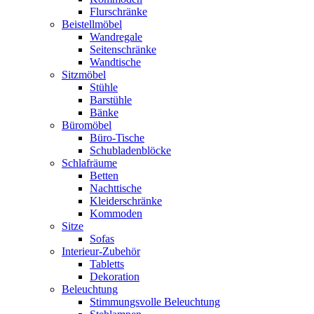
Flurschränke
Beistellmöbel
Wandregale
Seitenschränke
Wandtische
Sitzmöbel
Stühle
Barstühle
Bänke
Büromöbel
Büro-Tische
Schubladenblöcke
Schlafräume
Betten
Nachttische
Kleiderschränke
Kommoden
Sitze
Sofas
Interieur-Zubehör
Tabletts
Dekoration
Beleuchtung
Stimmungsvolle Beleuchtung