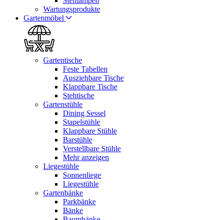
Stehlampen
Wartungsprodukte
Gartenmöbel
Gartentische
Feste Tabellen
Ausziehbare Tische
Klappbare Tische
Stehtische
Gartenstühle
Dining Sessel
Stapelstühle
Klappbare Stühle
Barstühle
Verstellbare Stühle
Mehr anzeigen
Liegestühle
Sonnenliege
Liegestühle
Gartenbänke
Parkbänke
Bänke
Baumbänke