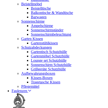
Beistellmöbel
Beistelltische
Balkontische & Wandtische
Barwagen
Sonnenschirme
Ampelschirme
Sonnenschirmständer
Sonnenschirmbeleuchtung
Garten Kissen
Gartenstühlkissen
Schutzabdeckungen
Gartentisch Schutzhülle
Gartenmöbel Schutzhülle
Lounge set Schutzhülle
Sonnenschirm Schutzhülle
Grillgeräte Schutzhülle
Aufbewahrungsboxen
Kissen-Boxen
Tragetasche Kissen
Pflegemittel
Faulenzen