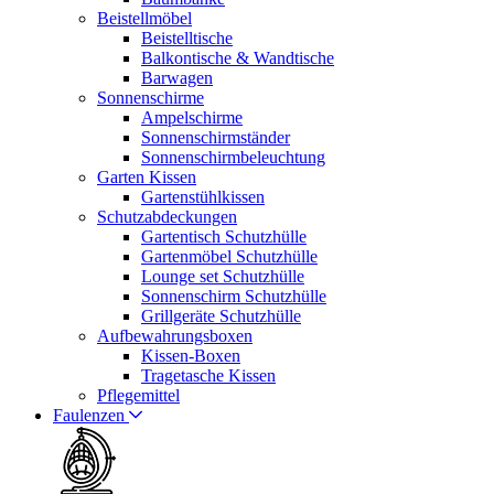
Beistellmöbel
Beistelltische
Balkontische & Wandtische
Barwagen
Sonnenschirme
Ampelschirme
Sonnenschirmständer
Sonnenschirmbeleuchtung
Garten Kissen
Gartenstühlkissen
Schutzabdeckungen
Gartentisch Schutzhülle
Gartenmöbel Schutzhülle
Lounge set Schutzhülle
Sonnenschirm Schutzhülle
Grillgeräte Schutzhülle
Aufbewahrungsboxen
Kissen-Boxen
Tragetasche Kissen
Pflegemittel
Faulenzen