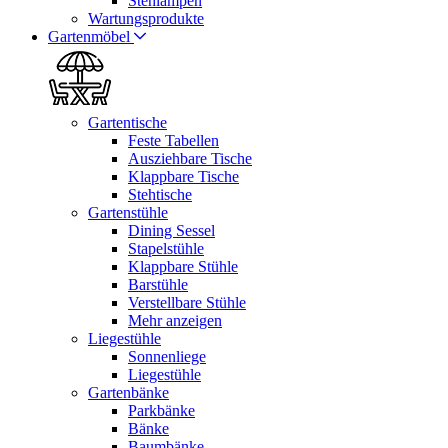
Stehlampen
Wartungsprodukte
Gartenmöbel
Gartentische
Feste Tabellen
Ausziehbare Tische
Klappbare Tische
Stehtische
Gartenstühle
Dining Sessel
Stapelstühle
Klappbare Stühle
Barstühle
Verstellbare Stühle
Mehr anzeigen
Liegestühle
Sonnenliege
Liegestühle
Gartenbänke
Parkbänke
Bänke
Baumbänke