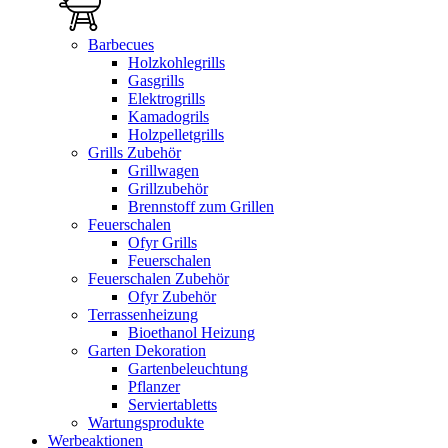
Barbecues
Holzkohlegrills
Gasgrills
Elektrogrills
Kamadogrils
Holzpelletgrills
Grills Zubehör
Grillwagen
Grillzubehör
Brennstoff zum Grillen
Feuerschalen
Ofyr Grills
Feuerschalen
Feuerschalen Zubehör
Ofyr Zubehör
Terrassenheizung
Bioethanol Heizung
Garten Dekoration
Gartenbeleuchtung
Pflanzer
Serviertabletts
Wartungsprodukte
Werbeaktionen