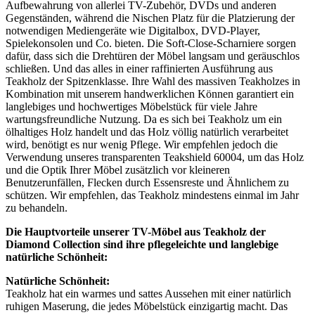
Aufbewahrung von allerlei TV-Zubehör, DVDs und anderen
Gegenständen, während die Nischen Platz für die Platzierung der
notwendigen Mediengeräte wie Digitalbox, DVD-Player,
Spielekonsolen und Co. bieten. Die Soft-Close-Scharniere sorgen
dafür, dass sich die Drehtüren der Möbel langsam und geräuschlos
schließen. Und das alles in einer raffinierten Ausführung aus
Teakholz der Spitzenklasse. Ihre Wahl des massiven Teakholzes in
Kombination mit unserem handwerklichen Können garantiert ein
langlebiges und hochwertiges Möbelstück für viele Jahre
wartungsfreundliche Nutzung. Da es sich bei Teakholz um ein
ölhaltiges Holz handelt und das Holz völlig natürlich verarbeitet
wird, benötigt es nur wenig Pflege. Wir empfehlen jedoch die
Verwendung unseres transparenten Teakshield 60004, um das Holz
und die Optik Ihrer Möbel zusätzlich vor kleineren
Benutzerunfällen, Flecken durch Essensreste und Ähnlichem zu
schützen. Wir empfehlen, das Teakholz mindestens einmal im Jahr
zu behandeln.
Die Hauptvorteile unserer TV-Möbel aus Teakholz der
Diamond Collection sind ihre pflegeleichte und langlebige
natürliche Schönheit:
Natürliche Schönheit:
Teakholz hat ein warmes und sattes Aussehen mit einer natürlich
ruhigen Maserung, die jedes Möbelstück einzigartig macht. Das