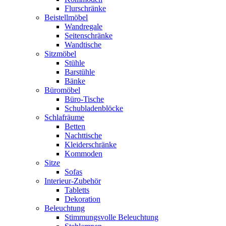
Flurschränke
Beistellmöbel
Wandregale
Seitenschränke
Wandtische
Sitzmöbel
Stühle
Barstühle
Bänke
Büromöbel
Büro-Tische
Schubladenblöcke
Schlafräume
Betten
Nachttische
Kleiderschränke
Kommoden
Sitze
Sofas
Interieur-Zubehör
Tabletts
Dekoration
Beleuchtung
Stimmungsvolle Beleuchtung