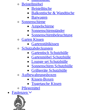
Beistellmöbel
Beistelltische
Balkontische & Wandtische
Barwagen
Sonnenschirme
Ampelschirme
Sonnenschirmständer
Sonnenschirmbeleuchtung
Garten Kissen
Gartenstühlkissen
Schutzabdeckungen
Gartentisch Schutzhülle
Gartenmöbel Schutzhülle
Lounge set Schutzhülle
Sonnenschirm Schutzhülle
Grillgeräte Schutzhülle
Aufbewahrungsboxen
Kissen-Boxen
Tragetasche Kissen
Pflegemittel
Faulenzen