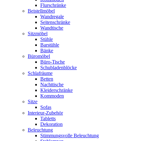
Flurschränke
Beistellmöbel
Wandregale
Seitenschränke
Wandtische
Sitzmöbel
Stühle
Barstühle
Bänke
Büromöbel
Büro-Tische
Schubladenblöcke
Schlafräume
Betten
Nachttische
Kleiderschränke
Kommoden
Sitze
Sofas
Interieur-Zubehör
Tabletts
Dekoration
Beleuchtung
Stimmungsvolle Beleuchtung