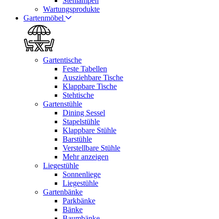
Stehlampen
Wartungsprodukte
Gartenmöbel
Gartentische
Feste Tabellen
Ausziehbare Tische
Klappbare Tische
Stehtische
Gartenstühle
Dining Sessel
Stapelstühle
Klappbare Stühle
Barstühle
Verstellbare Stühle
Mehr anzeigen
Liegestühle
Sonnenliege
Liegestühle
Gartenbänke
Parkbänke
Bänke
Baumbänke