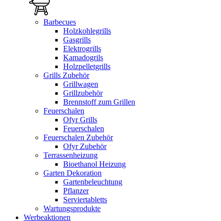
Barbecues
Holzkohlegrills
Gasgrills
Elektrogrills
Kamadogrils
Holzpelletgrills
Grills Zubehör
Grillwagen
Grillzubehör
Brennstoff zum Grillen
Feuerschalen
Ofyr Grills
Feuerschalen
Feuerschalen Zubehör
Ofyr Zubehör
Terrassenheizung
Bioethanol Heizung
Garten Dekoration
Gartenbeleuchtung
Pflanzer
Serviertabletts
Wartungsprodukte
Werbeaktionen