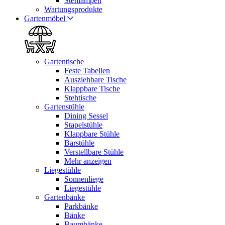
Stehlampen
Wartungsprodukte
Gartenmöbel
Gartentische
Feste Tabellen
Ausziehbare Tische
Klappbare Tische
Stehtische
Gartenstühle
Dining Sessel
Stapelstühle
Klappbare Stühle
Barstühle
Verstellbare Stühle
Mehr anzeigen
Liegestühle
Sonnenliege
Liegestühle
Gartenbänke
Parkbänke
Bänke
Baumbänke