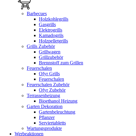
Barbecues
Holzkohlegrills
Gasgrills
Elektrogrills
Kamadogrils
Holzpelletgrills
Grills Zubehör
Grillwagen
Grillzubehör
Brennstoff zum Grillen
Feuerschalen
Ofyr Grills
Feuerschalen
Feuerschalen Zubehör
Ofyr Zubehör
Terrassenheizung
Bioethanol Heizung
Garten Dekoration
Gartenbeleuchtung
Pflanzer
Serviertabletts
Wartungsprodukte
Werbeaktionen