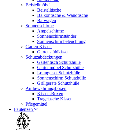
Beistellmöbel
Beistelltische
Balkontische & Wandtische
Barwagen
Sonnenschirme
Ampelschirme
Sonnenschirmständer
Sonnenschirmbeleuchtung
Garten Kissen
Gartenstühlkissen
Schutzabdeckungen
Gartentisch Schutzhülle
Gartenmöbel Schutzhülle
Lounge set Schutzhülle
Sonnenschirm Schutzhülle
Grillgeräte Schutzhülle
Aufbewahrungsboxen
Kissen-Boxen
Tragetasche Kissen
Pflegemittel
Faulenzen