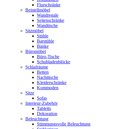
Flurschränke
Beistellmöbel
Wandregale
Seitenschränke
Wandtische
Sitzmöbel
Stühle
Barstühle
Bänke
Büromöbel
Büro-Tische
Schubladenblöcke
Schlafräume
Betten
Nachttische
Kleiderschränke
Kommoden
Sitze
Sofas
Interieur-Zubehör
Tabletts
Dekoration
Beleuchtung
Stimmungsvolle Beleuchtung