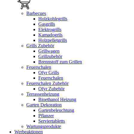
Barbecues
Holzkohlegrills
Gasgrills
Elektrogrills
Kamadogrils
Holzpelletgrills
Grills Zubehör
Grillwagen
Grillzubehör
Brennstoff zum Grillen
Feuerschalen
Ofyr Grills
Feuerschalen
Feuerschalen Zubehör
Ofyr Zubehör
Terrassenheizung
Bioethanol Heizung
Garten Dekoration
Gartenbeleuchtung
Pflanzer
Serviertabletts
Wartungsprodukte
Werbeaktionen