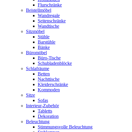
Flurschränke
Beistellmöbel
Wandregale
Seitenschränke
Wandtische
Sitzmöbel
Stühle
Barstühle
Bänke
Büromöbel
Büro-Tische
Schubladenblöcke
Schlafräume
Betten
Nachttische
Kleiderschränke
Kommoden
Sitze
Sofas
Interieur-Zubehör
Tabletts
Dekoration
Beleuchtung
Stimmungsvolle Beleuchtung