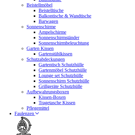
Beistellmöbel
Beistelltische
Balkontische & Wandtische
Barwagen
Sonnenschirme
Ampelschirme
Sonnenschirmständer
Sonnenschirmbeleuchtung
Garten Kissen
Gartenstühlkissen
Schutzabdeckungen
Gartentisch Schutzhülle
Gartenmöbel Schutzhülle
Lounge set Schutzhülle
Sonnenschirm Schutzhülle
Grillgeräte Schutzhülle
Aufbewahrungsboxen
Kissen-Boxen
Tragetasche Kissen
Pflegemittel
Faulenzen