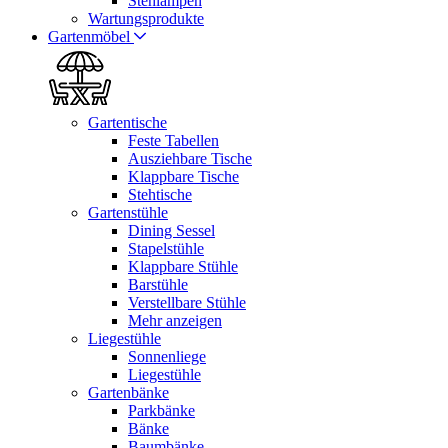
Stehlampen
Wartungsprodukte
Gartenmöbel
Gartentische
Feste Tabellen
Ausziehbare Tische
Klappbare Tische
Stehtische
Gartenstühle
Dining Sessel
Stapelstühle
Klappbare Stühle
Barstühle
Verstellbare Stühle
Mehr anzeigen
Liegestühle
Sonnenliege
Liegestühle
Gartenbänke
Parkbänke
Bänke
Baumbänke