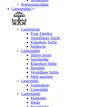
Stehlampen
Wartungsprodukte
Gartenmöbel
Gartentische
Feste Tabellen
Ausziehbare Tische
Klappbare Tische
Stehtische
Gartenstühle
Dining Sessel
Stapelstühle
Klappbare Stühle
Barstühle
Verstellbare Stühle
Mehr anzeigen
Liegestühle
Sonnenliege
Liegestühle
Gartenbänke
Parkbänke
Bänke
Baumbänke