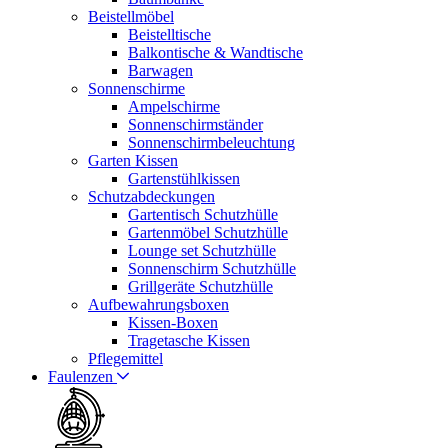
Beistellmöbel
Beistelltische
Balkontische & Wandtische
Barwagen
Sonnenschirme
Ampelschirme
Sonnenschirmständer
Sonnenschirmbeleuchtung
Garten Kissen
Gartenstühlkissen
Schutzabdeckungen
Gartentisch Schutzhülle
Gartenmöbel Schutzhülle
Lounge set Schutzhülle
Sonnenschirm Schutzhülle
Grillgeräte Schutzhülle
Aufbewahrungsboxen
Kissen-Boxen
Tragetasche Kissen
Pflegemittel
Faulenzen