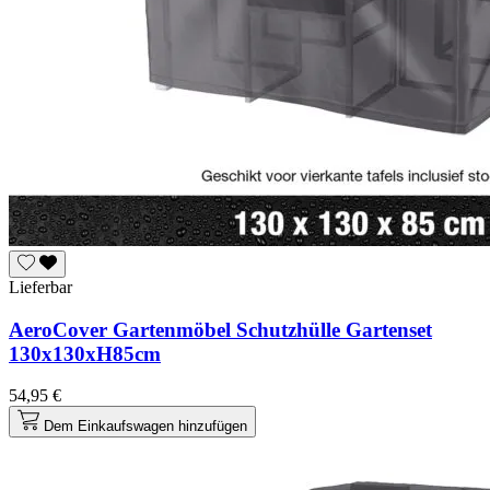
Lieferbar
AeroCover Gartenmöbel Schutzhülle Gartenset
130x130xH85cm
54,95 €
Dem Einkaufswagen hinzufügen