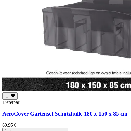
Lieferbar
AeroCover Gartenset Schutzhülle 180 x 150 x 85 cm
69,95 €