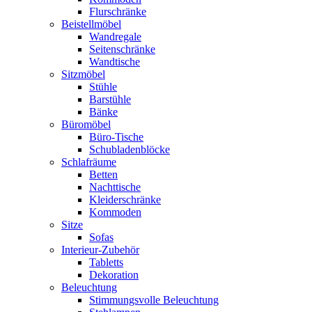
Flurschränke
Beistellmöbel
Wandregale
Seitenschränke
Wandtische
Sitzmöbel
Stühle
Barstühle
Bänke
Büromöbel
Büro-Tische
Schubladenblöcke
Schlafräume
Betten
Nachttische
Kleiderschränke
Kommoden
Sitze
Sofas
Interieur-Zubehör
Tabletts
Dekoration
Beleuchtung
Stimmungsvolle Beleuchtung