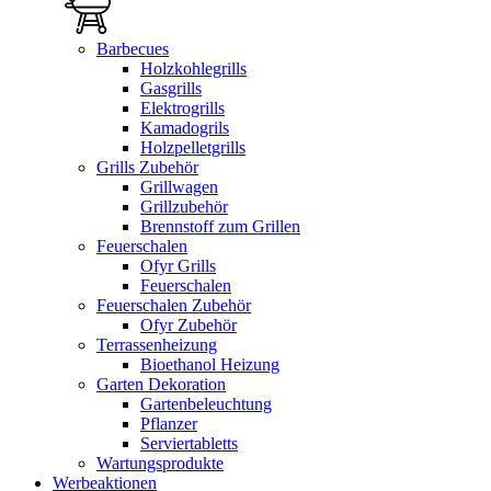
Barbecues
Holzkohlegrills
Gasgrills
Elektrogrills
Kamadogrils
Holzpelletgrills
Grills Zubehör
Grillwagen
Grillzubehör
Brennstoff zum Grillen
Feuerschalen
Ofyr Grills
Feuerschalen
Feuerschalen Zubehör
Ofyr Zubehör
Terrassenheizung
Bioethanol Heizung
Garten Dekoration
Gartenbeleuchtung
Pflanzer
Serviertabletts
Wartungsprodukte
Werbeaktionen