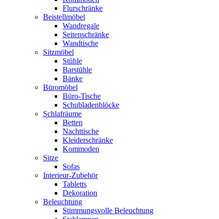
Flurschränke
Beistellmöbel
Wandregale
Seitenschränke
Wandtische
Sitzmöbel
Stühle
Barstühle
Bänke
Büromöbel
Büro-Tische
Schubladenblöcke
Schlafräume
Betten
Nachttische
Kleiderschränke
Kommoden
Sitze
Sofas
Interieur-Zubehör
Tabletts
Dekoration
Beleuchtung
Stimmungsvolle Beleuchtung