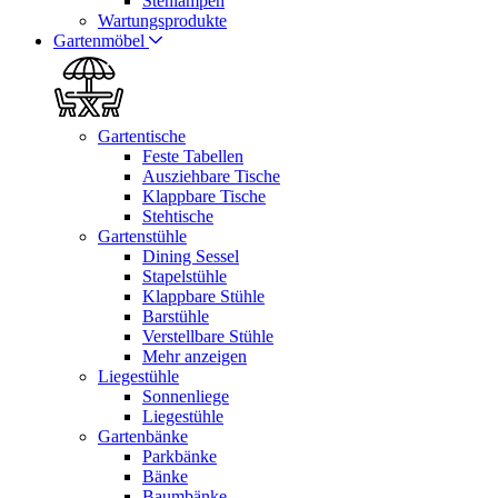
Stehlampen
Wartungsprodukte
Gartenmöbel
Gartentische
Feste Tabellen
Ausziehbare Tische
Klappbare Tische
Stehtische
Gartenstühle
Dining Sessel
Stapelstühle
Klappbare Stühle
Barstühle
Verstellbare Stühle
Mehr anzeigen
Liegestühle
Sonnenliege
Liegestühle
Gartenbänke
Parkbänke
Bänke
Baumbänke