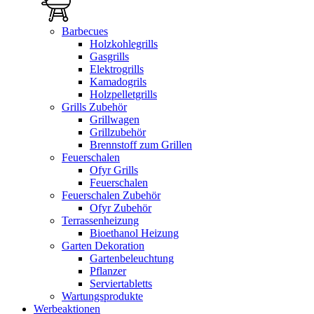
Barbecues
Holzkohlegrills
Gasgrills
Elektrogrills
Kamadogrils
Holzpelletgrills
Grills Zubehör
Grillwagen
Grillzubehör
Brennstoff zum Grillen
Feuerschalen
Ofyr Grills
Feuerschalen
Feuerschalen Zubehör
Ofyr Zubehör
Terrassenheizung
Bioethanol Heizung
Garten Dekoration
Gartenbeleuchtung
Pflanzer
Serviertabletts
Wartungsprodukte
Werbeaktionen