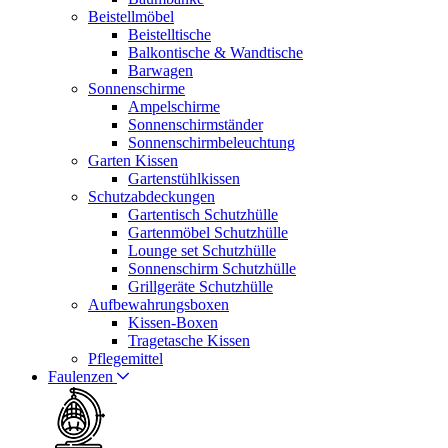
Beistellmöbel
Beistelltische
Balkontische & Wandtische
Barwagen
Sonnenschirme
Ampelschirme
Sonnenschirmständer
Sonnenschirmbeleuchtung
Garten Kissen
Gartenstühlkissen
Schutzabdeckungen
Gartentisch Schutzhülle
Gartenmöbel Schutzhülle
Lounge set Schutzhülle
Sonnenschirm Schutzhülle
Grillgeräte Schutzhülle
Aufbewahrungsboxen
Kissen-Boxen
Tragetasche Kissen
Pflegemittel
Faulenzen