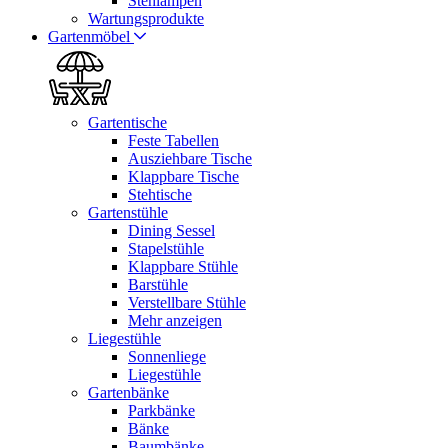
Stehlampen
Wartungsprodukte
Gartenmöbel
Gartentische
Feste Tabellen
Ausziehbare Tische
Klappbare Tische
Stehtische
Gartenstühle
Dining Sessel
Stapelstühle
Klappbare Stühle
Barstühle
Verstellbare Stühle
Mehr anzeigen
Liegestühle
Sonnenliege
Liegestühle
Gartenbänke
Parkbänke
Bänke
Baumbänke