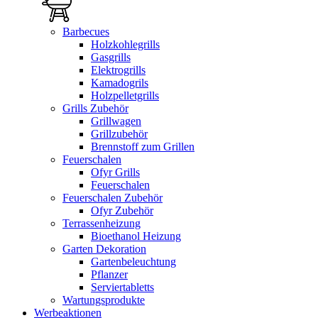
Barbecues
Holzkohlegrills
Gasgrills
Elektrogrills
Kamadogrils
Holzpelletgrills
Grills Zubehör
Grillwagen
Grillzubehör
Brennstoff zum Grillen
Feuerschalen
Ofyr Grills
Feuerschalen
Feuerschalen Zubehör
Ofyr Zubehör
Terrassenheizung
Bioethanol Heizung
Garten Dekoration
Gartenbeleuchtung
Pflanzer
Serviertabletts
Wartungsprodukte
Werbeaktionen