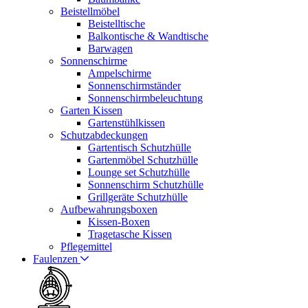
Beistellmöbel
Beistelltische
Balkontische & Wandtische
Barwagen
Sonnenschirme
Ampelschirme
Sonnenschirmständer
Sonnenschirmbeleuchtung
Garten Kissen
Gartenstühlkissen
Schutzabdeckungen
Gartentisch Schutzhülle
Gartenmöbel Schutzhülle
Lounge set Schutzhülle
Sonnenschirm Schutzhülle
Grillgeräte Schutzhülle
Aufbewahrungsboxen
Kissen-Boxen
Tragetasche Kissen
Pflegemittel
Faulenzen