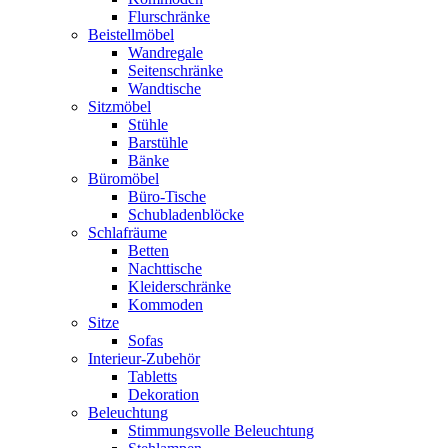
Flurschränke
Beistellmöbel
Wandregale
Seitenschränke
Wandtische
Sitzmöbel
Stühle
Barstühle
Bänke
Büromöbel
Büro-Tische
Schubladenblöcke
Schlafräume
Betten
Nachttische
Kleiderschränke
Kommoden
Sitze
Sofas
Interieur-Zubehör
Tabletts
Dekoration
Beleuchtung
Stimmungsvolle Beleuchtung