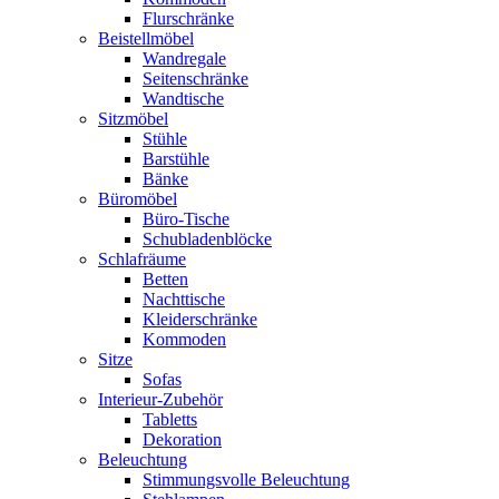
Flurschränke
Beistellmöbel
Wandregale
Seitenschränke
Wandtische
Sitzmöbel
Stühle
Barstühle
Bänke
Büromöbel
Büro-Tische
Schubladenblöcke
Schlafräume
Betten
Nachttische
Kleiderschränke
Kommoden
Sitze
Sofas
Interieur-Zubehör
Tabletts
Dekoration
Beleuchtung
Stimmungsvolle Beleuchtung