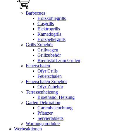
Barbecues
Holzkohlegrills
Gasgrills
Elektrogrills
Kamadogrils
Holzpelletgrills
Grills Zubehör
Grillwagen
Grillzubehör
Brennstoff zum Grillen
Feuerschalen
Ofyr Grills
Feuerschalen
Feuerschalen Zubehör
Ofyr Zubehör
Terrassenheizung
Bioethanol Heizung
Garten Dekoration
Gartenbeleuchtung
Pflanzer
Serviertabletts
Wartungsprodukte
Werbeaktionen