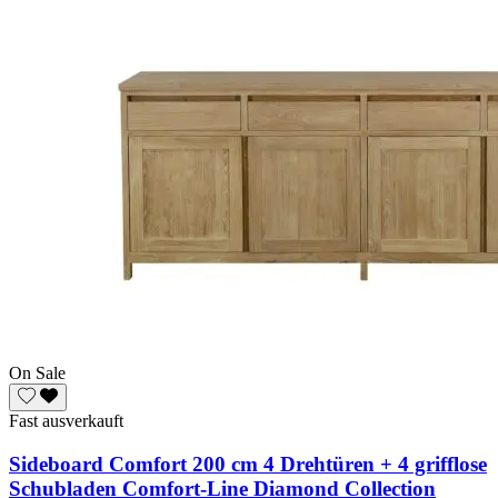
On Sale
Fast ausverkauft
Sideboard Comfort 200 cm 4 Drehtüren + 4 grifflose
Schubladen Comfort-Line Diamond Collection