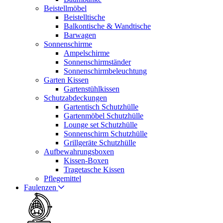
Beistellmöbel
Beistelltische
Balkontische & Wandtische
Barwagen
Sonnenschirme
Ampelschirme
Sonnenschirmständer
Sonnenschirmbeleuchtung
Garten Kissen
Gartenstühlkissen
Schutzabdeckungen
Gartentisch Schutzhülle
Gartenmöbel Schutzhülle
Lounge set Schutzhülle
Sonnenschirm Schutzhülle
Grillgeräte Schutzhülle
Aufbewahrungsboxen
Kissen-Boxen
Tragetasche Kissen
Pflegemittel
Faulenzen