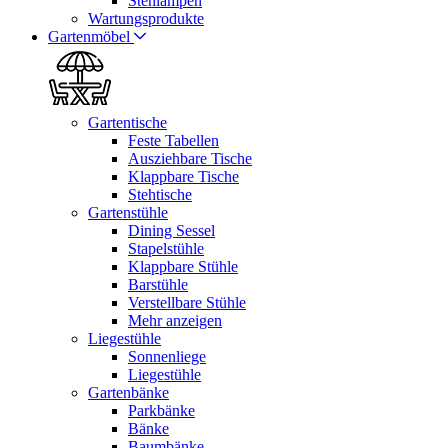
Stehlampen
Wartungsprodukte
Gartenmöbel
Gartentische
Feste Tabellen
Ausziehbare Tische
Klappbare Tische
Stehtische
Gartenstühle
Dining Sessel
Stapelstühle
Klappbare Stühle
Barstühle
Verstellbare Stühle
Mehr anzeigen
Liegestühle
Sonnenliege
Liegestühle
Gartenbänke
Parkbänke
Bänke
Baumbänke