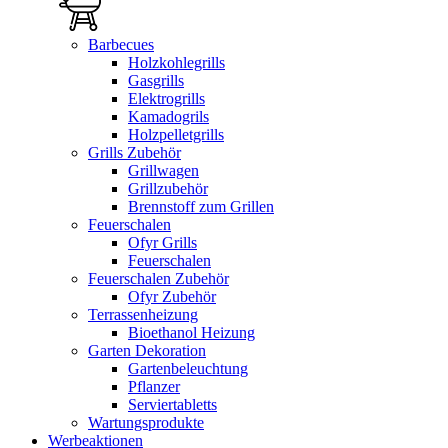
Barbecues
Holzkohlegrills
Gasgrills
Elektrogrills
Kamadogrils
Holzpelletgrills
Grills Zubehör
Grillwagen
Grillzubehör
Brennstoff zum Grillen
Feuerschalen
Ofyr Grills
Feuerschalen
Feuerschalen Zubehör
Ofyr Zubehör
Terrassenheizung
Bioethanol Heizung
Garten Dekoration
Gartenbeleuchtung
Pflanzer
Serviertabletts
Wartungsprodukte
Werbeaktionen