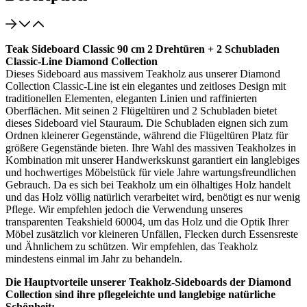
Teak Sideboard Classic 90 cm 2 Drehtüren + 2 Schubladen
Classic-Line Diamond Collection
Dieses Sideboard aus massivem Teakholz aus unserer Diamond
Collection Classic-Line ist ein elegantes und zeitloses Design mit
traditionellen Elementen, eleganten Linien und raffinierten
Oberflächen. Mit seinen 2 Flügeltüren und 2 Schubladen bietet
dieses Sideboard viel Stauraum. Die Schubladen eignen sich zum
Ordnen kleinerer Gegenstände, während die Flügeltüren Platz für
größere Gegenstände bieten. Ihre Wahl des massiven Teakholzes in
Kombination mit unserer Handwerkskunst garantiert ein langlebiges
und hochwertiges Möbelstück für viele Jahre wartungsfreundlichen
Gebrauch. Da es sich bei Teakholz um ein ölhaltiges Holz handelt
und das Holz völlig natürlich verarbeitet wird, benötigt es nur wenig
Pflege. Wir empfehlen jedoch die Verwendung unseres
transparenten Teakshield 60004, um das Holz und die Optik Ihrer
Möbel zusätzlich vor kleineren Unfällen, Flecken durch Essensreste
und Ähnlichem zu schützen. Wir empfehlen, das Teakholz
mindestens einmal im Jahr zu behandeln.
Die Hauptvorteile unserer Teakholz-Sideboards der Diamond
Collection sind ihre pflegeleichte und langlebige natürliche
Schönheit: