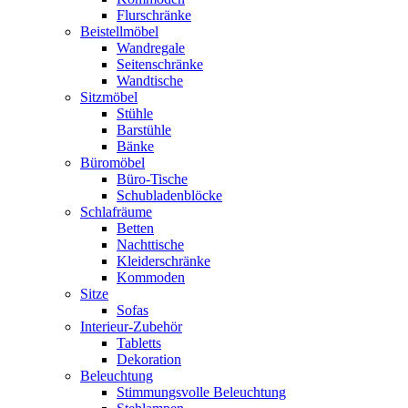
Flurschränke
Beistellmöbel
Wandregale
Seitenschränke
Wandtische
Sitzmöbel
Stühle
Barstühle
Bänke
Büromöbel
Büro-Tische
Schubladenblöcke
Schlafräume
Betten
Nachttische
Kleiderschränke
Kommoden
Sitze
Sofas
Interieur-Zubehör
Tabletts
Dekoration
Beleuchtung
Stimmungsvolle Beleuchtung