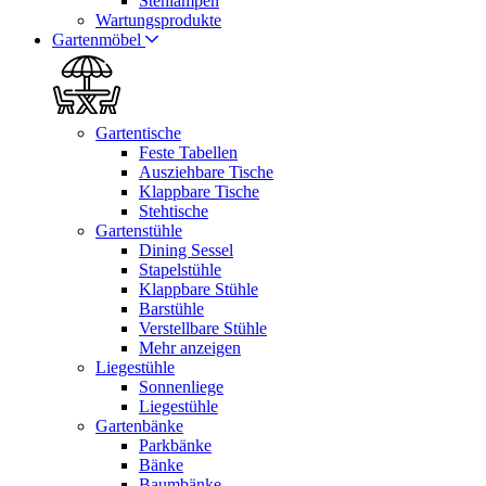
Stehlampen
Wartungsprodukte
Gartenmöbel
Gartentische
Feste Tabellen
Ausziehbare Tische
Klappbare Tische
Stehtische
Gartenstühle
Dining Sessel
Stapelstühle
Klappbare Stühle
Barstühle
Verstellbare Stühle
Mehr anzeigen
Liegestühle
Sonnenliege
Liegestühle
Gartenbänke
Parkbänke
Bänke
Baumbänke