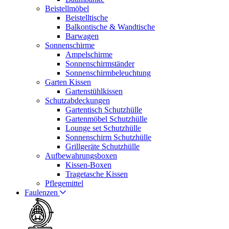
Beistellmöbel
Beistelltische
Balkontische & Wandtische
Barwagen
Sonnenschirme
Ampelschirme
Sonnenschirmständer
Sonnenschirmbeleuchtung
Garten Kissen
Gartenstühlkissen
Schutzabdeckungen
Gartentisch Schutzhülle
Gartenmöbel Schutzhülle
Lounge set Schutzhülle
Sonnenschirm Schutzhülle
Grillgeräte Schutzhülle
Aufbewahrungsboxen
Kissen-Boxen
Tragetasche Kissen
Pflegemittel
Faulenzen