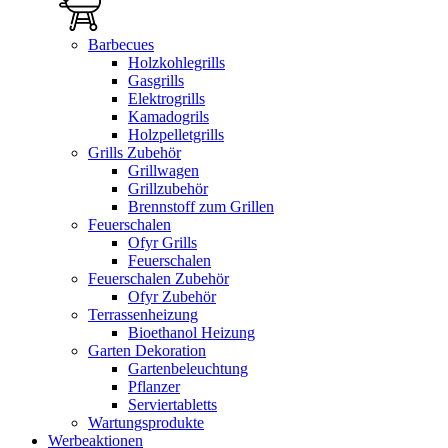
Barbecues
Holzkohlegrills
Gasgrills
Elektrogrills
Kamadogrils
Holzpelletgrills
Grills Zubehör
Grillwagen
Grillzubehör
Brennstoff zum Grillen
Feuerschalen
Ofyr Grills
Feuerschalen
Feuerschalen Zubehör
Ofyr Zubehör
Terrassenheizung
Bioethanol Heizung
Garten Dekoration
Gartenbeleuchtung
Pflanzer
Serviertabletts
Wartungsprodukte
Werbeaktionen