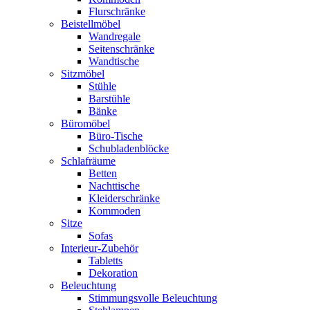
Flurschränke
Beistellmöbel
Wandregale
Seitenschränke
Wandtische
Sitzmöbel
Stühle
Barstühle
Bänke
Büromöbel
Büro-Tische
Schubladenblöcke
Schlafräume
Betten
Nachttische
Kleiderschränke
Kommoden
Sitze
Sofas
Interieur-Zubehör
Tabletts
Dekoration
Beleuchtung
Stimmungsvolle Beleuchtung