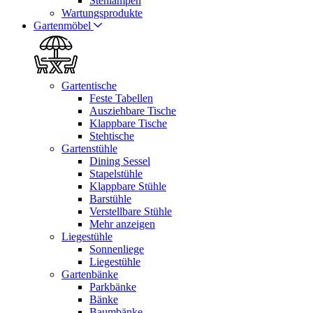
Stehlampen
Wartungsprodukte
Gartenmöbel
Gartentische
Feste Tabellen
Ausziehbare Tische
Klappbare Tische
Stehtische
Gartenstühle
Dining Sessel
Stapelstühle
Klappbare Stühle
Barstühle
Verstellbare Stühle
Mehr anzeigen
Liegestühle
Sonnenliege
Liegestühle
Gartenbänke
Parkbänke
Bänke
Baumbänke