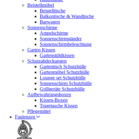
Beistellmöbel
Beistelltische
Balkontische & Wandtische
Barwagen
Sonnenschirme
Ampelschirme
Sonnenschirmständer
Sonnenschirmbeleuchtung
Garten Kissen
Gartenstühlkissen
Schutzabdeckungen
Gartentisch Schutzhülle
Gartenmöbel Schutzhülle
Lounge set Schutzhülle
Sonnenschirm Schutzhülle
Grillgeräte Schutzhülle
Aufbewahrungsboxen
Kissen-Boxen
Tragetasche Kissen
Pflegemittel
Faulenzen