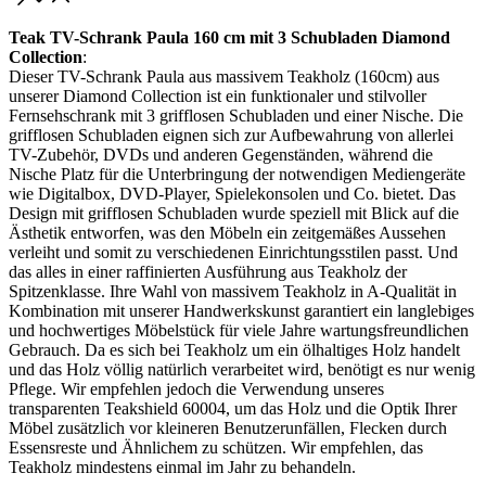
Teak TV-Schrank Paula 160 cm mit 3 Schubladen Diamond
Collection
:
Dieser TV-Schrank Paula aus massivem Teakholz (160cm) aus
unserer Diamond Collection ist ein funktionaler und stilvoller
Fernsehschrank mit 3 grifflosen Schubladen und einer Nische. Die
grifflosen Schubladen eignen sich zur Aufbewahrung von allerlei
TV-Zubehör, DVDs und anderen Gegenständen, während die
Nische Platz für die Unterbringung der notwendigen Mediengeräte
wie Digitalbox, DVD-Player, Spielekonsolen und Co. bietet. Das
Design mit grifflosen Schubladen wurde speziell mit Blick auf die
Ästhetik entworfen, was den Möbeln ein zeitgemäßes Aussehen
verleiht und somit zu verschiedenen Einrichtungsstilen passt. Und
das alles in einer raffinierten Ausführung aus Teakholz der
Spitzenklasse. Ihre Wahl von massivem Teakholz in A-Qualität in
Kombination mit unserer Handwerkskunst garantiert ein langlebiges
und hochwertiges Möbelstück für viele Jahre wartungsfreundlichen
Gebrauch. Da es sich bei Teakholz um ein ölhaltiges Holz handelt
und das Holz völlig natürlich verarbeitet wird, benötigt es nur wenig
Pflege. Wir empfehlen jedoch die Verwendung unseres
transparenten Teakshield 60004, um das Holz und die Optik Ihrer
Möbel zusätzlich vor kleineren Benutzerunfällen, Flecken durch
Essensreste und Ähnlichem zu schützen. Wir empfehlen, das
Teakholz mindestens einmal im Jahr zu behandeln.