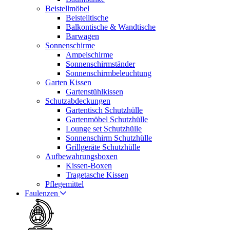
Beistellmöbel
Beistelltische
Balkontische & Wandtische
Barwagen
Sonnenschirme
Ampelschirme
Sonnenschirmständer
Sonnenschirmbeleuchtung
Garten Kissen
Gartenstühlkissen
Schutzabdeckungen
Gartentisch Schutzhülle
Gartenmöbel Schutzhülle
Lounge set Schutzhülle
Sonnenschirm Schutzhülle
Grillgeräte Schutzhülle
Aufbewahrungsboxen
Kissen-Boxen
Tragetasche Kissen
Pflegemittel
Faulenzen