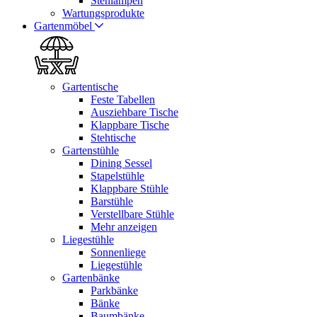
Stehlampen
Wartungsprodukte
Gartenmöbel
Gartentische
Feste Tabellen
Ausziehbare Tische
Klappbare Tische
Stehtische
Gartenstühle
Dining Sessel
Stapelstühle
Klappbare Stühle
Barstühle
Verstellbare Stühle
Mehr anzeigen
Liegestühle
Sonnenliege
Liegestühle
Gartenbänke
Parkbänke
Bänke
Baumbänke