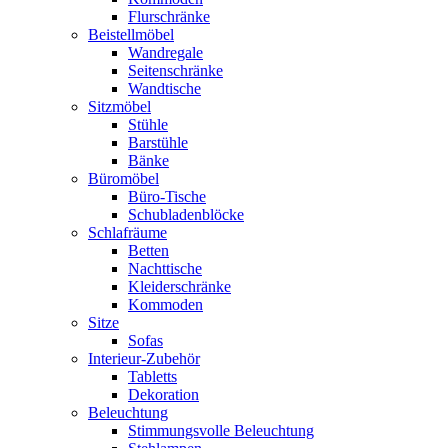
Flurschränke
Beistellmöbel
Wandregale
Seitenschränke
Wandtische
Sitzmöbel
Stühle
Barstühle
Bänke
Büromöbel
Büro-Tische
Schubladenblöcke
Schlafräume
Betten
Nachttische
Kleiderschränke
Kommoden
Sitze
Sofas
Interieur-Zubehör
Tabletts
Dekoration
Beleuchtung
Stimmungsvolle Beleuchtung