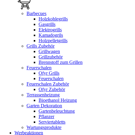
Barbecues
Holzkohlegrills
Gasgrills
Elektrogrills
Kamadogrils
Holzpelletgrills
Grills Zubehör
Grillwagen
Grillzubehör
Brennstoff zum Grillen
Feuerschalen
Ofyr Grills
Feuerschalen
Feuerschalen Zubehör
Ofyr Zubehör
Terrassenheizung
Bioethanol Heizung
Garten Dekoration
Gartenbeleuchtung
Pflanzer
Serviertabletts
Wartungsprodukte
Werbeaktionen