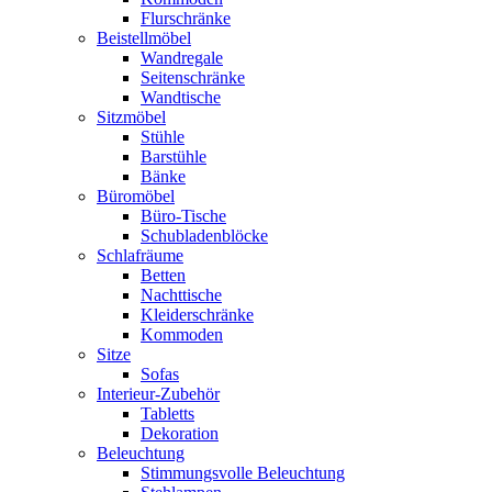
Flurschränke
Beistellmöbel
Wandregale
Seitenschränke
Wandtische
Sitzmöbel
Stühle
Barstühle
Bänke
Büromöbel
Büro-Tische
Schubladenblöcke
Schlafräume
Betten
Nachttische
Kleiderschränke
Kommoden
Sitze
Sofas
Interieur-Zubehör
Tabletts
Dekoration
Beleuchtung
Stimmungsvolle Beleuchtung