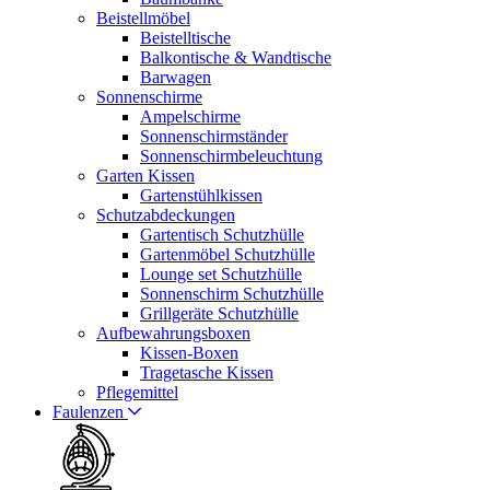
Beistellmöbel
Beistelltische
Balkontische & Wandtische
Barwagen
Sonnenschirme
Ampelschirme
Sonnenschirmständer
Sonnenschirmbeleuchtung
Garten Kissen
Gartenstühlkissen
Schutzabdeckungen
Gartentisch Schutzhülle
Gartenmöbel Schutzhülle
Lounge set Schutzhülle
Sonnenschirm Schutzhülle
Grillgeräte Schutzhülle
Aufbewahrungsboxen
Kissen-Boxen
Tragetasche Kissen
Pflegemittel
Faulenzen