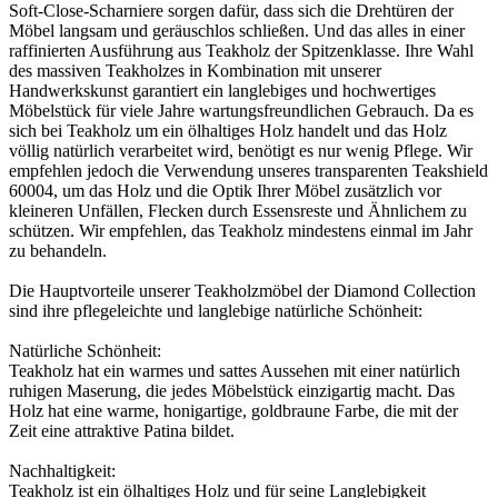
Soft-Close-Scharniere sorgen dafür, dass sich die Drehtüren der
Möbel langsam und geräuschlos schließen. Und das alles in einer
raffinierten Ausführung aus Teakholz der Spitzenklasse. Ihre Wahl
des massiven Teakholzes in Kombination mit unserer
Handwerkskunst garantiert ein langlebiges und hochwertiges
Möbelstück für viele Jahre wartungsfreundlichen Gebrauch. Da es
sich bei Teakholz um ein ölhaltiges Holz handelt und das Holz
völlig natürlich verarbeitet wird, benötigt es nur wenig Pflege. Wir
empfehlen jedoch die Verwendung unseres transparenten Teakshield
60004, um das Holz und die Optik Ihrer Möbel zusätzlich vor
kleineren Unfällen, Flecken durch Essensreste und Ähnlichem zu
schützen. Wir empfehlen, das Teakholz mindestens einmal im Jahr
zu behandeln.
Die Hauptvorteile unserer Teakholzmöbel der Diamond Collection
sind ihre pflegeleichte und langlebige natürliche Schönheit:
Natürliche Schönheit:
Teakholz hat ein warmes und sattes Aussehen mit einer natürlich
ruhigen Maserung, die jedes Möbelstück einzigartig macht. Das
Holz hat eine warme, honigartige, goldbraune Farbe, die mit der
Zeit eine attraktive Patina bildet.
Nachhaltigkeit:
Teakholz ist ein ölhaltiges Holz und für seine Langlebigkeit