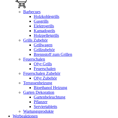
Barbecues
Holzkohlegrills
Gasgrills
Elektrogrills
Kamadogrils
Holzpelletgrills
Grills Zubehör
Grillwagen
Grillzubehör
Brennstoff zum Grillen
Feuerschalen
Ofyr Grills
Feuerschalen
Feuerschalen Zubehör
Ofyr Zubehör
Terrassenheizung
Bioethanol Heizung
Garten Dekoration
Gartenbeleuchtung
Pflanzer
Serviertabletts
Wartungsprodukte
Werbeaktionen