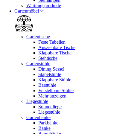
Stehlampen
Wartungsprodukte
Gartenmöbel
Gartentische
Feste Tabellen
Ausziehbare Tische
Klappbare Tische
Stehtische
Gartenstühle
Dining Sessel
Stapelstühle
Klappbare Stühle
Barstühle
Verstellbare Stühle
Mehr anzeigen
Liegestühle
Sonnenliege
Liegestühle
Gartenbänke
Parkbänke
Bänke
Baumbänke