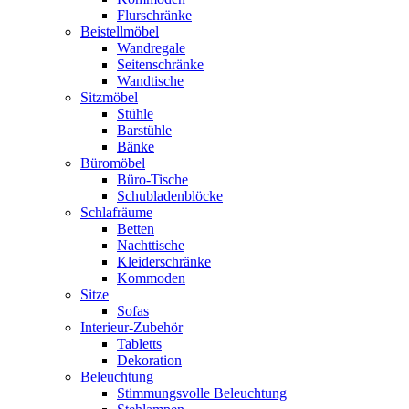
Flurschränke
Beistellmöbel
Wandregale
Seitenschränke
Wandtische
Sitzmöbel
Stühle
Barstühle
Bänke
Büromöbel
Büro-Tische
Schubladenblöcke
Schlafräume
Betten
Nachttische
Kleiderschränke
Kommoden
Sitze
Sofas
Interieur-Zubehör
Tabletts
Dekoration
Beleuchtung
Stimmungsvolle Beleuchtung