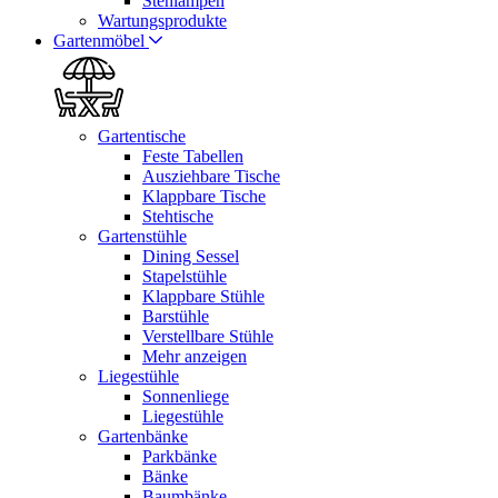
Stehlampen
Wartungsprodukte
Gartenmöbel
Gartentische
Feste Tabellen
Ausziehbare Tische
Klappbare Tische
Stehtische
Gartenstühle
Dining Sessel
Stapelstühle
Klappbare Stühle
Barstühle
Verstellbare Stühle
Mehr anzeigen
Liegestühle
Sonnenliege
Liegestühle
Gartenbänke
Parkbänke
Bänke
Baumbänke