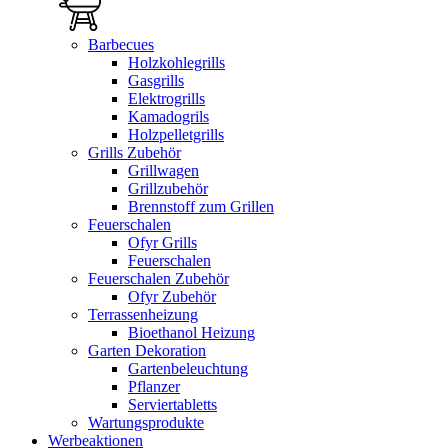
Barbecues
Holzkohlegrills
Gasgrills
Elektrogrills
Kamadogrils
Holzpelletgrills
Grills Zubehör
Grillwagen
Grillzubehör
Brennstoff zum Grillen
Feuerschalen
Ofyr Grills
Feuerschalen
Feuerschalen Zubehör
Ofyr Zubehör
Terrassenheizung
Bioethanol Heizung
Garten Dekoration
Gartenbeleuchtung
Pflanzer
Serviertabletts
Wartungsprodukte
Werbeaktionen