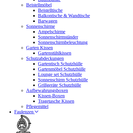
Beistellmöbel
Beistelltische
Balkontische & Wandtische
Barwagen
Sonnenschirme
Ampelschirme
Sonnenschirmständer
Sonnenschirmbeleuchtung
Garten Kissen
Gartenstühlkissen
Schutzabdeckungen
Gartentisch Schutzhülle
Gartenmöbel Schutzhülle
Lounge set Schutzhülle
Sonnenschirm Schutzhülle
Grillgeräte Schutzhülle
Aufbewahrungsboxen
Kissen-Boxen
Tragetasche Kissen
Pflegemittel
Faulenzen