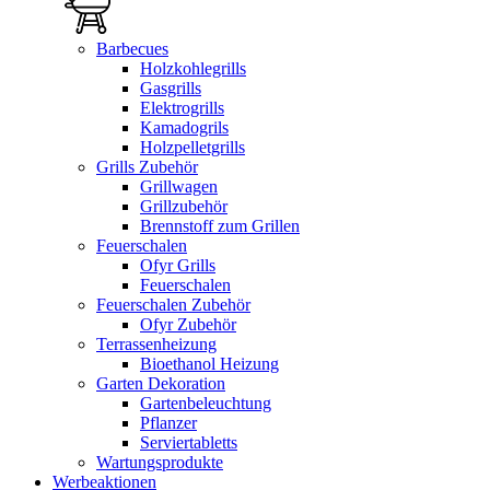
Barbecues
Holzkohlegrills
Gasgrills
Elektrogrills
Kamadogrils
Holzpelletgrills
Grills Zubehör
Grillwagen
Grillzubehör
Brennstoff zum Grillen
Feuerschalen
Ofyr Grills
Feuerschalen
Feuerschalen Zubehör
Ofyr Zubehör
Terrassenheizung
Bioethanol Heizung
Garten Dekoration
Gartenbeleuchtung
Pflanzer
Serviertabletts
Wartungsprodukte
Werbeaktionen