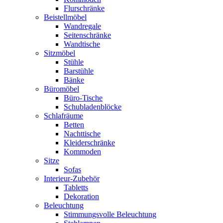
Flurschränke
Beistellmöbel
Wandregale
Seitenschränke
Wandtische
Sitzmöbel
Stühle
Barstühle
Bänke
Büromöbel
Büro-Tische
Schubladenblöcke
Schlafräume
Betten
Nachttische
Kleiderschränke
Kommoden
Sitze
Sofas
Interieur-Zubehör
Tabletts
Dekoration
Beleuchtung
Stimmungsvolle Beleuchtung