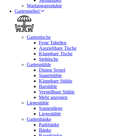
Stehlampen
Wartungsprodukte
Gartenmöbel
Gartentische
Feste Tabellen
Ausziehbare Tische
Klappbare Tische
Stehtische
Gartenstühle
Dining Sessel
Stapelstühle
Klappbare Stühle
Barstühle
Verstellbare Stühle
Mehr anzeigen
Liegestühle
Sonnenliege
Liegestühle
Gartenbänke
Parkbänke
Bänke
Baumbänke