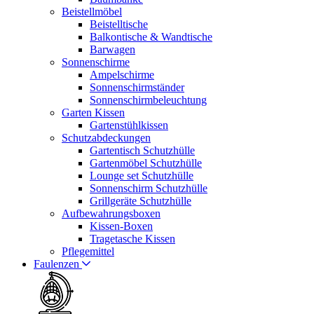
Beistellmöbel
Beistelltische
Balkontische & Wandtische
Barwagen
Sonnenschirme
Ampelschirme
Sonnenschirmständer
Sonnenschirmbeleuchtung
Garten Kissen
Gartenstühlkissen
Schutzabdeckungen
Gartentisch Schutzhülle
Gartenmöbel Schutzhülle
Lounge set Schutzhülle
Sonnenschirm Schutzhülle
Grillgeräte Schutzhülle
Aufbewahrungsboxen
Kissen-Boxen
Tragetasche Kissen
Pflegemittel
Faulenzen