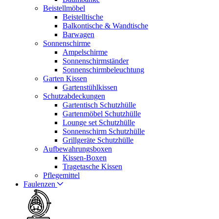
Beistellmöbel
Beistelltische
Balkontische & Wandtische
Barwagen
Sonnenschirme
Ampelschirme
Sonnenschirmständer
Sonnenschirmbeleuchtung
Garten Kissen
Gartenstühlkissen
Schutzabdeckungen
Gartentisch Schutzhülle
Gartenmöbel Schutzhülle
Lounge set Schutzhülle
Sonnenschirm Schutzhülle
Grillgeräte Schutzhülle
Aufbewahrungsboxen
Kissen-Boxen
Tragetasche Kissen
Pflegemittel
Faulenzen