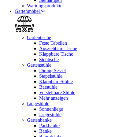
Stehlampen
Wartungsprodukte
Gartenmöbel
Gartentische
Feste Tabellen
Ausziehbare Tische
Klappbare Tische
Stehtische
Gartenstühle
Dining Sessel
Stapelstühle
Klappbare Stühle
Barstühle
Verstellbare Stühle
Mehr anzeigen
Liegestühle
Sonnenliege
Liegestühle
Gartenbänke
Parkbänke
Bänke
Baumbänke