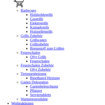
Barbecues
Holzkohlegrills
Gasgrills
Elektrogrills
Kamadogrils
Holzpelletgrills
Grills Zubehör
Grillwagen
Grillzubehör
Brennstoff zum Grillen
Feuerschalen
Ofyr Grills
Feuerschalen
Feuerschalen Zubehör
Ofyr Zubehör
Terrassenheizung
Bioethanol Heizung
Garten Dekoration
Gartenbeleuchtung
Pflanzer
Serviertabletts
Wartungsprodukte
Werbeaktionen