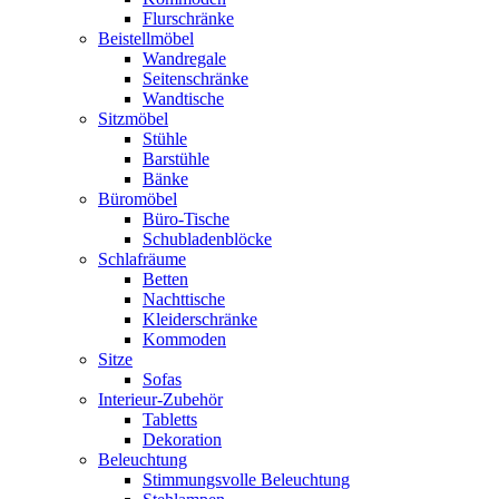
Flurschränke
Beistellmöbel
Wandregale
Seitenschränke
Wandtische
Sitzmöbel
Stühle
Barstühle
Bänke
Büromöbel
Büro-Tische
Schubladenblöcke
Schlafräume
Betten
Nachttische
Kleiderschränke
Kommoden
Sitze
Sofas
Interieur-Zubehör
Tabletts
Dekoration
Beleuchtung
Stimmungsvolle Beleuchtung