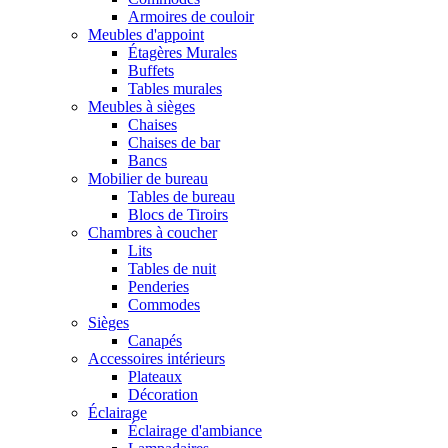
Armoires de couloir
Meubles d'appoint
Étagères Murales
Buffets
Tables murales
Meubles à sièges
Chaises
Chaises de bar
Bancs
Mobilier de bureau
Tables de bureau
Blocs de Tiroirs
Chambres à coucher
Lits
Tables de nuit
Penderies
Commodes
Sièges
Canapés
Accessoires intérieurs
Plateaux
Décoration
Éclairage
Éclairage d'ambiance