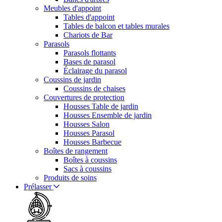
Meubles d'appoint
Tables d'appoint
Tables de balcon et tables murales
Chariots de Bar
Parasols
Parasols flottants
Bases de parasol
Éclairage du parasol
Coussins de jardin
Coussins de chaises
Couvertures de protection
Housses Table de jardin
Housses Ensemble de jardin
Housses Salon
Housses Parasol
Housses Barbecue
Boîtes de rangement
Boîtes à coussins
Sacs à coussins
Produits de soins
Prélasser