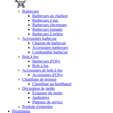
Barbecues
Barbecues au charbon
Barbecues à gaz
Barbecues électriques
Barbecues kamado
Barbecues à pellets
Accessoires barbecue
Chariots de barbecue
Accessoires barbecues
Combustible barbecue
Bols à feu
Barbecues d'Ofyr
Bols à feu
Accessoires de bols à feu
Accessoires d'Ofyr
Chauffage de terrasse
Chauffage au bioéthanol
Décoration de jardin
Éclairage du jardin
Jardinières
Plateaux de service
Produits d'entretien
Promotions