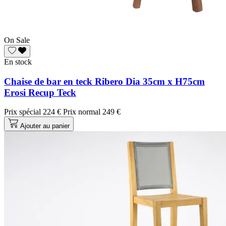
On Sale
En stock
Chaise de bar en teck Ribero Dia 35cm x H75cm
Erosi Recup Teck
Prix spécial
224 €
Prix normal
249 €
Ajouter au panier