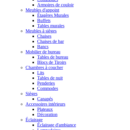
Armoires de couloir
Meubles d'appoint
Étagères Murales
Buffets
Tables murales
Meubles à sièges
Chaises
Chaises de bar
Bancs
Mobilier de bureau
Tables de bureau
Blocs de Tiroirs
Chambres à coucher
Lits
Tables de nuit
Penderies
Commodes
Sièges
Canapés
Accessoires intérieurs
Plateaux
Décoration
Éclairage
Éclairage d'ambiance