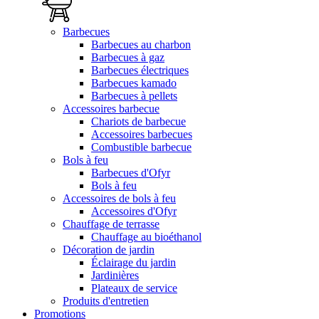
Barbecues
Barbecues au charbon
Barbecues à gaz
Barbecues électriques
Barbecues kamado
Barbecues à pellets
Accessoires barbecue
Chariots de barbecue
Accessoires barbecues
Combustible barbecue
Bols à feu
Barbecues d'Ofyr
Bols à feu
Accessoires de bols à feu
Accessoires d'Ofyr
Chauffage de terrasse
Chauffage au bioéthanol
Décoration de jardin
Éclairage du jardin
Jardinières
Plateaux de service
Produits d'entretien
Promotions