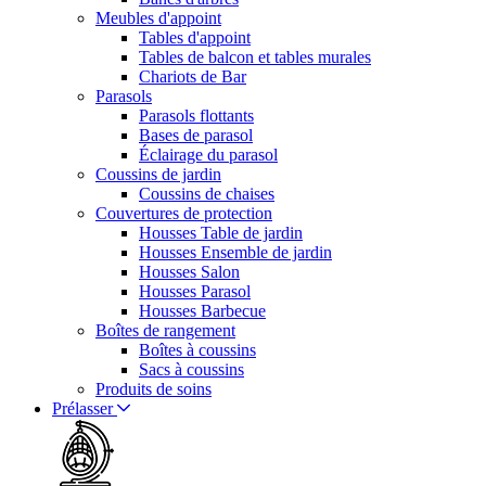
Meubles d'appoint
Tables d'appoint
Tables de balcon et tables murales
Chariots de Bar
Parasols
Parasols flottants
Bases de parasol
Éclairage du parasol
Coussins de jardin
Coussins de chaises
Couvertures de protection
Housses Table de jardin
Housses Ensemble de jardin
Housses Salon
Housses Parasol
Housses Barbecue
Boîtes de rangement
Boîtes à coussins
Sacs à coussins
Produits de soins
Prélasser