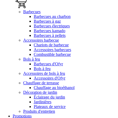
Barbecues
Barbecues au charbon
Barbecues à gaz
Barbecues électriques
Barbecues kamado
Barbecues à pellets
Accessoires barbecue
Chariots de barbecue
Accessoires barbecues
Combustible barbecue
Bols à feu
Barbecues d'Ofyr
Bols à feu
Accessoires de bols à feu
Accessoires d'Ofyr
Chauffage de terrasse
Chauffage au bioéthanol
Décoration de jardin
Éclairage du jardin
Jardinières
Plateaux de service
Produits d'entretien
Promotions