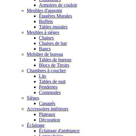
Armoires de couloir
Meubles d'appoint
Étagères Murales
Buffets
Tables murales
Meubles à sièges
Chaises
Chaises de bar
Bancs
Mobilier de bureau
Tables de bureau
Blocs de Tiroirs
Chambres à coucher
Lits
Tables de nuit
Penderies
Commodes
Sièges
Canapés
Accessoires intérieurs
Plateaux
Décoration
Éclairage
Éclairage d'ambiance