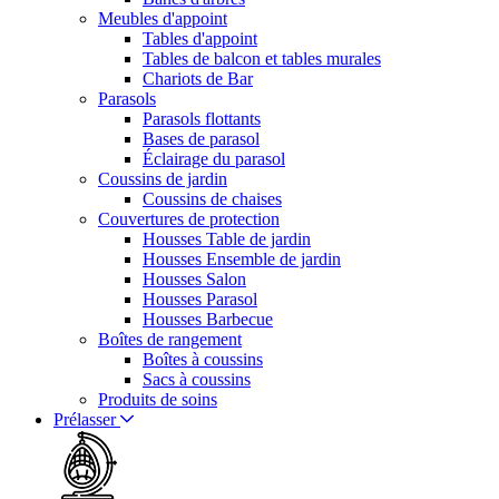
Meubles d'appoint
Tables d'appoint
Tables de balcon et tables murales
Chariots de Bar
Parasols
Parasols flottants
Bases de parasol
Éclairage du parasol
Coussins de jardin
Coussins de chaises
Couvertures de protection
Housses Table de jardin
Housses Ensemble de jardin
Housses Salon
Housses Parasol
Housses Barbecue
Boîtes de rangement
Boîtes à coussins
Sacs à coussins
Produits de soins
Prélasser