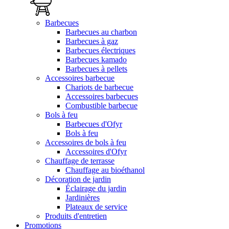
Barbecues
Barbecues au charbon
Barbecues à gaz
Barbecues électriques
Barbecues kamado
Barbecues à pellets
Accessoires barbecue
Chariots de barbecue
Accessoires barbecues
Combustible barbecue
Bols à feu
Barbecues d'Ofyr
Bols à feu
Accessoires de bols à feu
Accessoires d'Ofyr
Chauffage de terrasse
Chauffage au bioéthanol
Décoration de jardin
Éclairage du jardin
Jardinières
Plateaux de service
Produits d'entretien
Promotions