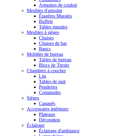
Armoires de couloir
Meubles d'appoint
Étagères Murales
Buffets
Tables murales
Meubles à sièges
Chaises
Chaises de bar
Bancs
Mobilier de bureau
Tables de bureau
Blocs de Tiroirs
Chambres à coucher
Lits
Tables de nuit
Penderies
Commodes
Sièges
Canapés
Accessoires intérieurs
Plateaux
Décoration
Éclairage
Éclairage d'ambiance