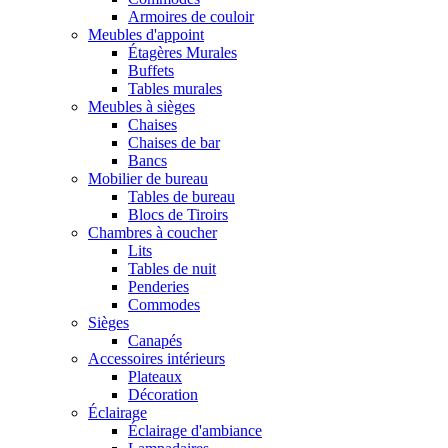
Armoires de couloir
Meubles d'appoint
Étagères Murales
Buffets
Tables murales
Meubles à sièges
Chaises
Chaises de bar
Bancs
Mobilier de bureau
Tables de bureau
Blocs de Tiroirs
Chambres à coucher
Lits
Tables de nuit
Penderies
Commodes
Sièges
Canapés
Accessoires intérieurs
Plateaux
Décoration
Éclairage
Éclairage d'ambiance