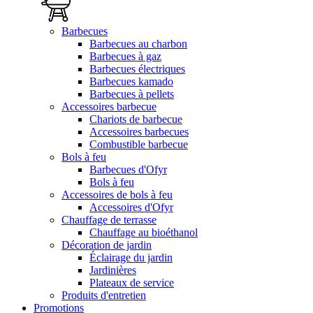
Barbecues
Barbecues au charbon
Barbecues à gaz
Barbecues électriques
Barbecues kamado
Barbecues à pellets
Accessoires barbecue
Chariots de barbecue
Accessoires barbecues
Combustible barbecue
Bols à feu
Barbecues d'Ofyr
Bols à feu
Accessoires de bols à feu
Accessoires d'Ofyr
Chauffage de terrasse
Chauffage au bioéthanol
Décoration de jardin
Éclairage du jardin
Jardinières
Plateaux de service
Produits d'entretien
Promotions