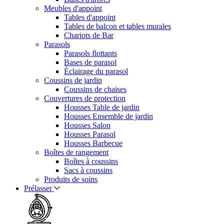
Meubles d'appoint
Tables d'appoint
Tables de balcon et tables murales
Chariots de Bar
Parasols
Parasols flottants
Bases de parasol
Éclairage du parasol
Coussins de jardin
Coussins de chaises
Couvertures de protection
Housses Table de jardin
Housses Ensemble de jardin
Housses Salon
Housses Parasol
Housses Barbecue
Boîtes de rangement
Boîtes à coussins
Sacs à coussins
Produits de soins
Prélasser