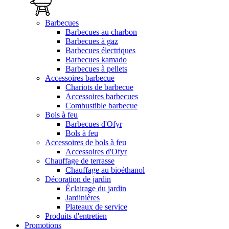
Barbecues
Barbecues au charbon
Barbecues à gaz
Barbecues électriques
Barbecues kamado
Barbecues à pellets
Accessoires barbecue
Chariots de barbecue
Accessoires barbecues
Combustible barbecue
Bols à feu
Barbecues d'Ofyr
Bols à feu
Accessoires de bols à feu
Accessoires d'Ofyr
Chauffage de terrasse
Chauffage au bioéthanol
Décoration de jardin
Éclairage du jardin
Jardinières
Plateaux de service
Produits d'entretien
Promotions