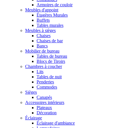
Armoires de couloir
Meubles d'appoint
Étagères Murales
Buffets
Tables murales
Meubles à sièges
Chaises
Chaises de bar
Bancs
Mobilier de bureau
Tables de bureau
Blocs de Tiroirs
Chambres à coucher
Lits
Tables de nuit
Penderies
Commodes
Sièges
Canapés
Accessoires intérieurs
Plateaux
Décoration
Éclairage
Éclairage d'ambiance