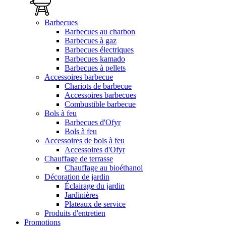
Barbecues
Barbecues au charbon
Barbecues à gaz
Barbecues électriques
Barbecues kamado
Barbecues à pellets
Accessoires barbecue
Chariots de barbecue
Accessoires barbecues
Combustible barbecue
Bols à feu
Barbecues d'Ofyr
Bols à feu
Accessoires de bols à feu
Accessoires d'Ofyr
Chauffage de terrasse
Chauffage au bioéthanol
Décoration de jardin
Éclairage du jardin
Jardinières
Plateaux de service
Produits d'entretien
Promotions