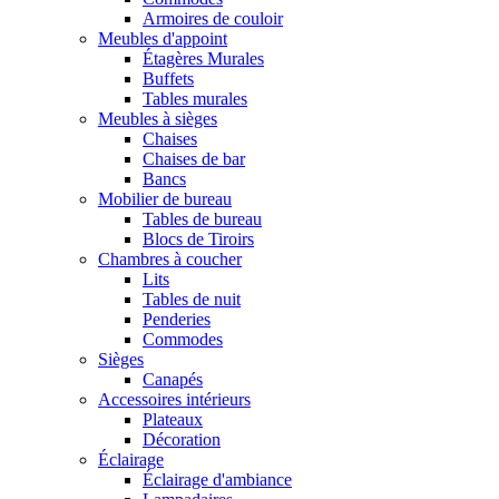
Armoires de couloir
Meubles d'appoint
Étagères Murales
Buffets
Tables murales
Meubles à sièges
Chaises
Chaises de bar
Bancs
Mobilier de bureau
Tables de bureau
Blocs de Tiroirs
Chambres à coucher
Lits
Tables de nuit
Penderies
Commodes
Sièges
Canapés
Accessoires intérieurs
Plateaux
Décoration
Éclairage
Éclairage d'ambiance