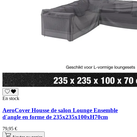
En stock
AeroCover Housse de salon Lounge Ensemble
d'angle en forme de 235x235x100xH70cm
79,95 €