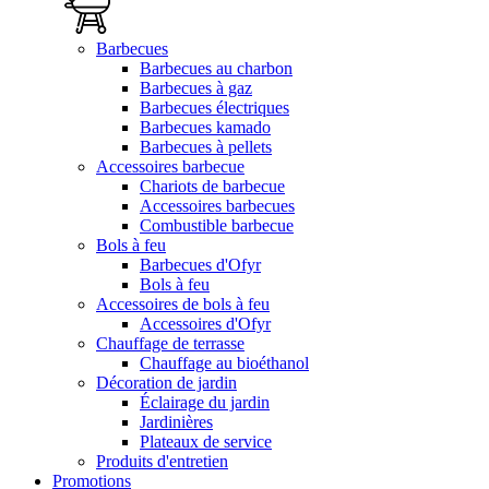
Barbecues
Barbecues au charbon
Barbecues à gaz
Barbecues électriques
Barbecues kamado
Barbecues à pellets
Accessoires barbecue
Chariots de barbecue
Accessoires barbecues
Combustible barbecue
Bols à feu
Barbecues d'Ofyr
Bols à feu
Accessoires de bols à feu
Accessoires d'Ofyr
Chauffage de terrasse
Chauffage au bioéthanol
Décoration de jardin
Éclairage du jardin
Jardinières
Plateaux de service
Produits d'entretien
Promotions