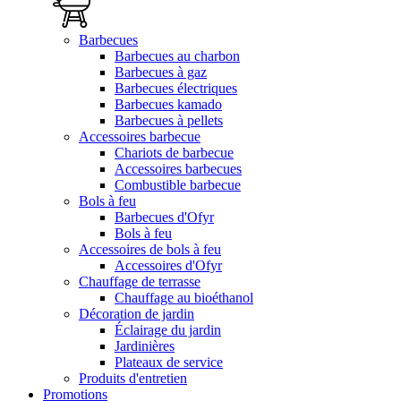
Barbecues
Barbecues au charbon
Barbecues à gaz
Barbecues électriques
Barbecues kamado
Barbecues à pellets
Accessoires barbecue
Chariots de barbecue
Accessoires barbecues
Combustible barbecue
Bols à feu
Barbecues d'Ofyr
Bols à feu
Accessoires de bols à feu
Accessoires d'Ofyr
Chauffage de terrasse
Chauffage au bioéthanol
Décoration de jardin
Éclairage du jardin
Jardinières
Plateaux de service
Produits d'entretien
Promotions