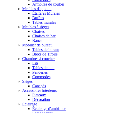
Armoires de couloir
Meubles d'appoint
Étagères Murales
Buffets
Tables murales
Meubles à sièges
Chaises
Chaises de bar
Bancs
Mobilier de bureau
Tables de bureau
Blocs de Tiroirs
Chambres à coucher
Lits
Tables de nuit
Penderies
Commodes
Sièges
Canapés
Accessoires intérieurs
Plateaux
Décoration
Éclairage
Éclairage d'ambiance