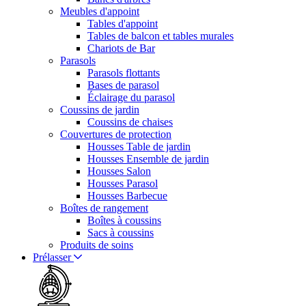
Meubles d'appoint
Tables d'appoint
Tables de balcon et tables murales
Chariots de Bar
Parasols
Parasols flottants
Bases de parasol
Éclairage du parasol
Coussins de jardin
Coussins de chaises
Couvertures de protection
Housses Table de jardin
Housses Ensemble de jardin
Housses Salon
Housses Parasol
Housses Barbecue
Boîtes de rangement
Boîtes à coussins
Sacs à coussins
Produits de soins
Prélasser