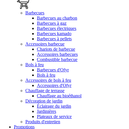
Barbecues
Barbecues au charbon
Barbecues à gaz
Barbecues électriques
Barbecues kamado
Barbecues à pellets
Accessoires barbecue
Chariots de barbecue
Accessoires barbecues
Combustible barbecue
Bols à feu
Barbecues d'Ofyr
Bols à feu
Accessoires de bols à feu
Accessoires d'Ofyr
Chauffage de terrasse
Chauffage au bioéthanol
Décoration de jardin
Éclairage du jardin
Jardinières
Plateaux de service
Produits d'entretien
Promotions