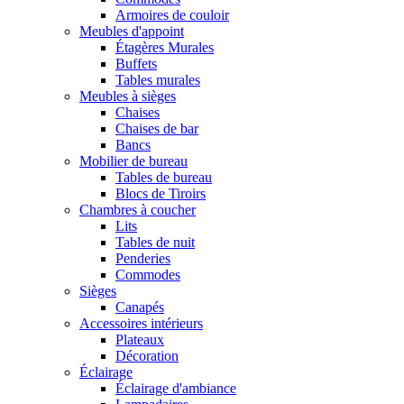
Armoires de couloir
Meubles d'appoint
Étagères Murales
Buffets
Tables murales
Meubles à sièges
Chaises
Chaises de bar
Bancs
Mobilier de bureau
Tables de bureau
Blocs de Tiroirs
Chambres à coucher
Lits
Tables de nuit
Penderies
Commodes
Sièges
Canapés
Accessoires intérieurs
Plateaux
Décoration
Éclairage
Éclairage d'ambiance