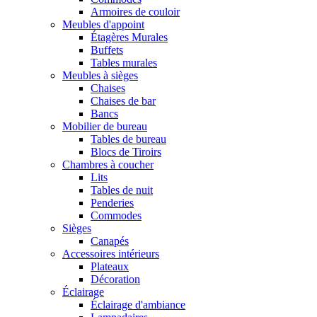
Armoires de couloir
Meubles d'appoint
Étagères Murales
Buffets
Tables murales
Meubles à sièges
Chaises
Chaises de bar
Bancs
Mobilier de bureau
Tables de bureau
Blocs de Tiroirs
Chambres à coucher
Lits
Tables de nuit
Penderies
Commodes
Sièges
Canapés
Accessoires intérieurs
Plateaux
Décoration
Éclairage
Éclairage d'ambiance