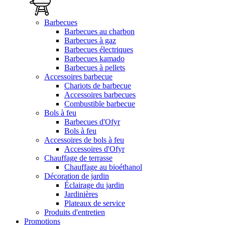
Barbecues
Barbecues au charbon
Barbecues à gaz
Barbecues électriques
Barbecues kamado
Barbecues à pellets
Accessoires barbecue
Chariots de barbecue
Accessoires barbecues
Combustible barbecue
Bols à feu
Barbecues d'Ofyr
Bols à feu
Accessoires de bols à feu
Accessoires d'Ofyr
Chauffage de terrasse
Chauffage au bioéthanol
Décoration de jardin
Éclairage du jardin
Jardinières
Plateaux de service
Produits d'entretien
Promotions