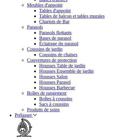
Meubles d'appoint
Tables d'appoint
Tables de balcon et tables murales
Chariots de Bar
Parasols
Parasols flottants
Bases de parasol
Éclairage du parasol
Coussins de jardin
Coussins de chaises
Couvertures de protection
Housses Table de jardin
Housses Ensemble de jardin
Housses Salon
Housses Parasol
Housses Barbecue
Boîtes de rangement
Boîtes à coussins
Sacs à coussins
Produits de soins
Prélasser