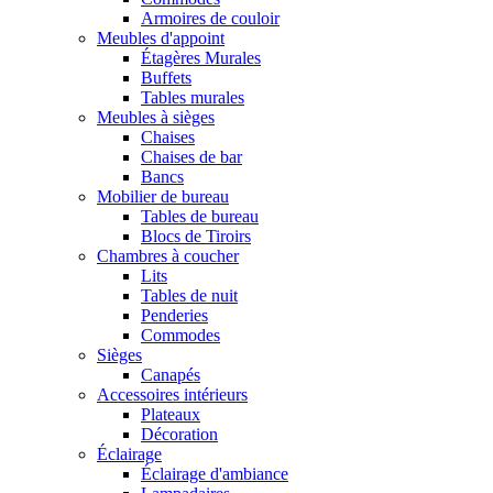
Armoires de couloir
Meubles d'appoint
Étagères Murales
Buffets
Tables murales
Meubles à sièges
Chaises
Chaises de bar
Bancs
Mobilier de bureau
Tables de bureau
Blocs de Tiroirs
Chambres à coucher
Lits
Tables de nuit
Penderies
Commodes
Sièges
Canapés
Accessoires intérieurs
Plateaux
Décoration
Éclairage
Éclairage d'ambiance