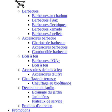
Barbecues
Barbecues au charbon
Barbecues à gaz
Barbecues électriques
Barbecues kamado
Barbecues à pellets
Accessoires barbecue
Chariots de barbecue
Accessoires barbecues
Combustible barbecue
Bols à feu
Barbecues d'Ofyr
Bols à feu
Accessoires de bols à feu
Accessoires d'Ofyr
Chauffage de terrasse
Chauffage au bioéthanol
Décoration de jardin
Éclairage du jardin
Jardinières
Plateaux de service
Produits d'entretien
Promotions