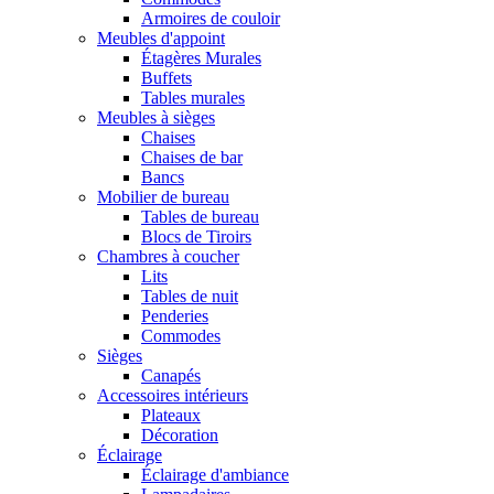
Armoires de couloir
Meubles d'appoint
Étagères Murales
Buffets
Tables murales
Meubles à sièges
Chaises
Chaises de bar
Bancs
Mobilier de bureau
Tables de bureau
Blocs de Tiroirs
Chambres à coucher
Lits
Tables de nuit
Penderies
Commodes
Sièges
Canapés
Accessoires intérieurs
Plateaux
Décoration
Éclairage
Éclairage d'ambiance