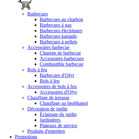
Barbecues
Barbecues au charbon
Barbecues à gaz
Barbecues électriques
Barbecues kamado
Barbecues à pellets
Accessoires barbecue
Chariots de barbecue
Accessoires barbecues
Combustible barbecue
Bols à feu
Barbecues d'Ofyr
Bols à feu
Accessoires de bols à feu
Accessoires d'Ofyr
Chauffage de terrasse
Chauffage au bioéthanol
Décoration de jardin
Éclairage du jardin
Jardinières
Plateaux de service
Produits d'entretien
Promotions