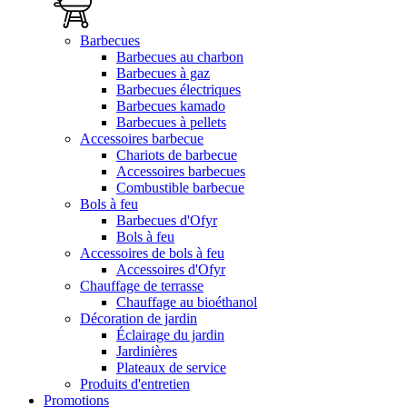
Barbecues
Barbecues au charbon
Barbecues à gaz
Barbecues électriques
Barbecues kamado
Barbecues à pellets
Accessoires barbecue
Chariots de barbecue
Accessoires barbecues
Combustible barbecue
Bols à feu
Barbecues d'Ofyr
Bols à feu
Accessoires de bols à feu
Accessoires d'Ofyr
Chauffage de terrasse
Chauffage au bioéthanol
Décoration de jardin
Éclairage du jardin
Jardinières
Plateaux de service
Produits d'entretien
Promotions