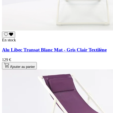
En stock
Alu Libec Transat Blanc Mat - Gris Clair Textilène
129 €
Ajouter au panier