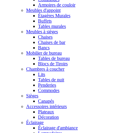
Armoires de couloir
Meubles d'appoint
Étagères Murales
Buffets
Tables murales
Meubles à sièges
Chaises
Chaises de bar
Bancs
Mobilier de bureau
Tables de bureau
Blocs de Tiroirs
Chambres à coucher
Lits
Tables de nuit
Penderies
Commodes
Sièges
Canapés
Accessoires intérieurs
Plateaux
Décoration
Éclairage
Éclairage d'ambiance