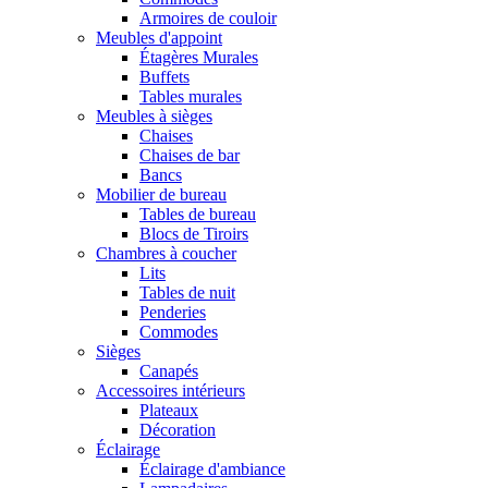
Armoires de couloir
Meubles d'appoint
Étagères Murales
Buffets
Tables murales
Meubles à sièges
Chaises
Chaises de bar
Bancs
Mobilier de bureau
Tables de bureau
Blocs de Tiroirs
Chambres à coucher
Lits
Tables de nuit
Penderies
Commodes
Sièges
Canapés
Accessoires intérieurs
Plateaux
Décoration
Éclairage
Éclairage d'ambiance