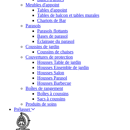
Meubles d'appoint
Tables d'appoint
Tables de balcon et tables murales
Chariots de Bar
Parasols
Parasols flottants
Bases de parasol
Éclairage du parasol
Coussins de jardin
Coussins de chaises
Couvertures de protection
Housses Table de jardin
Housses Ensemble de jardin
Housses Salon
Housses Parasol
Housses Barbecue
Boîtes de rangement
Boîtes à coussins
Sacs à coussins
Produits de soins
Prélasser