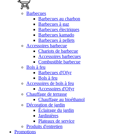
Barbecues
Barbecues au charbon
Barbecues à gaz
Barbecues électriques
Barbecues kamado
Barbecues à pellets
Accessoires barbecue
Chariots de barbecue
Accessoires barbecues
Combustible barbecue
Bols à feu
Barbecues d'Ofyr
Bols à feu
Accessoires de bols à feu
Accessoires d'Ofyr
Chauffage de terrasse
Chauffage au bioéthanol
Décoration de jardin
Éclairage du jardin
Jardinières
Plateaux de service
Produits d'entretien
Promotions