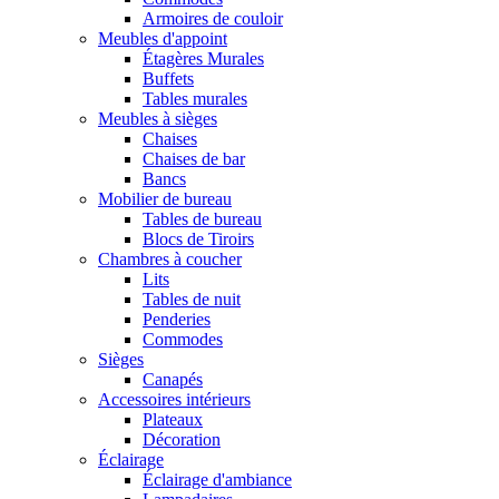
Armoires de couloir
Meubles d'appoint
Étagères Murales
Buffets
Tables murales
Meubles à sièges
Chaises
Chaises de bar
Bancs
Mobilier de bureau
Tables de bureau
Blocs de Tiroirs
Chambres à coucher
Lits
Tables de nuit
Penderies
Commodes
Sièges
Canapés
Accessoires intérieurs
Plateaux
Décoration
Éclairage
Éclairage d'ambiance