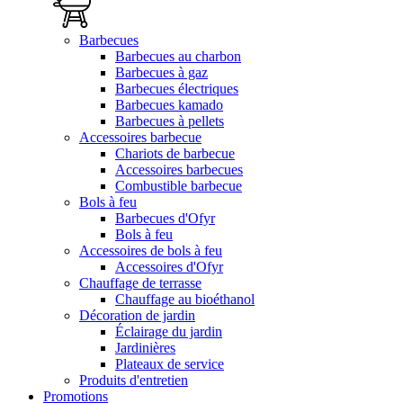
Barbecues
Barbecues au charbon
Barbecues à gaz
Barbecues électriques
Barbecues kamado
Barbecues à pellets
Accessoires barbecue
Chariots de barbecue
Accessoires barbecues
Combustible barbecue
Bols à feu
Barbecues d'Ofyr
Bols à feu
Accessoires de bols à feu
Accessoires d'Ofyr
Chauffage de terrasse
Chauffage au bioéthanol
Décoration de jardin
Éclairage du jardin
Jardinières
Plateaux de service
Produits d'entretien
Promotions