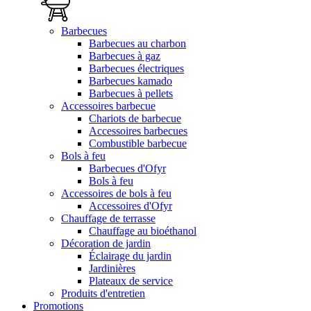
Barbecues
Barbecues au charbon
Barbecues à gaz
Barbecues électriques
Barbecues kamado
Barbecues à pellets
Accessoires barbecue
Chariots de barbecue
Accessoires barbecues
Combustible barbecue
Bols à feu
Barbecues d'Ofyr
Bols à feu
Accessoires de bols à feu
Accessoires d'Ofyr
Chauffage de terrasse
Chauffage au bioéthanol
Décoration de jardin
Éclairage du jardin
Jardinières
Plateaux de service
Produits d'entretien
Promotions