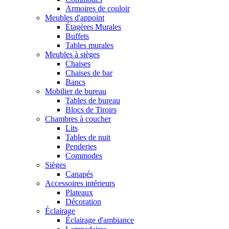
Armoires de couloir
Meubles d'appoint
Étagères Murales
Buffets
Tables murales
Meubles à sièges
Chaises
Chaises de bar
Bancs
Mobilier de bureau
Tables de bureau
Blocs de Tiroirs
Chambres à coucher
Lits
Tables de nuit
Penderies
Commodes
Sièges
Canapés
Accessoires intérieurs
Plateaux
Décoration
Éclairage
Éclairage d'ambiance