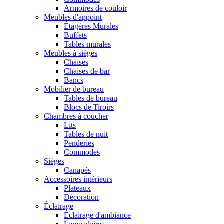
Armoires de couloir
Meubles d'appoint
Étagères Murales
Buffets
Tables murales
Meubles à sièges
Chaises
Chaises de bar
Bancs
Mobilier de bureau
Tables de bureau
Blocs de Tiroirs
Chambres à coucher
Lits
Tables de nuit
Penderies
Commodes
Sièges
Canapés
Accessoires intérieurs
Plateaux
Décoration
Éclairage
Éclairage d'ambiance