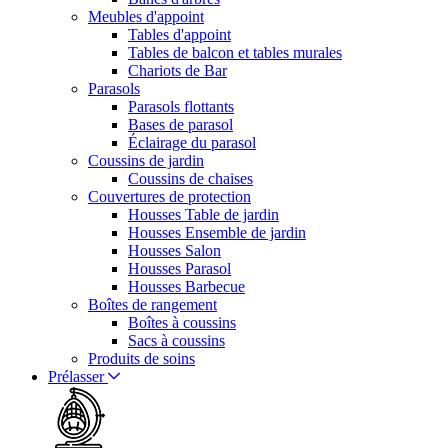
Meubles d'appoint
Tables d'appoint
Tables de balcon et tables murales
Chariots de Bar
Parasols
Parasols flottants
Bases de parasol
Éclairage du parasol
Coussins de jardin
Coussins de chaises
Couvertures de protection
Housses Table de jardin
Housses Ensemble de jardin
Housses Salon
Housses Parasol
Housses Barbecue
Boîtes de rangement
Boîtes à coussins
Sacs à coussins
Produits de soins
Prélasser