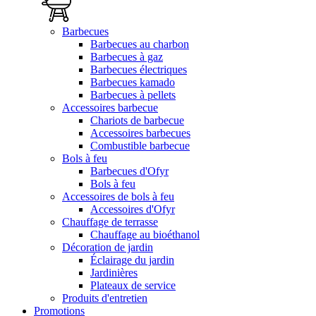
Barbecues
Barbecues au charbon
Barbecues à gaz
Barbecues électriques
Barbecues kamado
Barbecues à pellets
Accessoires barbecue
Chariots de barbecue
Accessoires barbecues
Combustible barbecue
Bols à feu
Barbecues d'Ofyr
Bols à feu
Accessoires de bols à feu
Accessoires d'Ofyr
Chauffage de terrasse
Chauffage au bioéthanol
Décoration de jardin
Éclairage du jardin
Jardinières
Plateaux de service
Produits d'entretien
Promotions