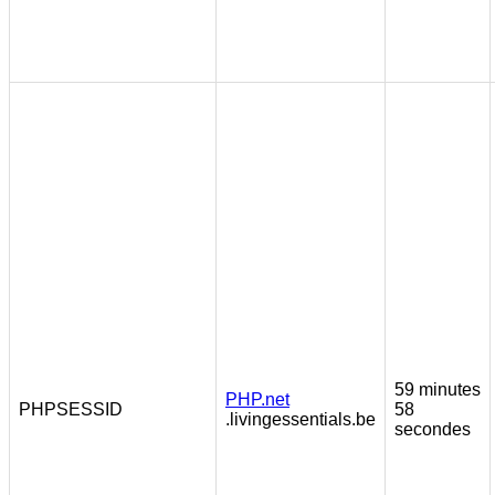
59 minutes
PHP.net
PHPSESSID
58
.livingessentials.be
secondes