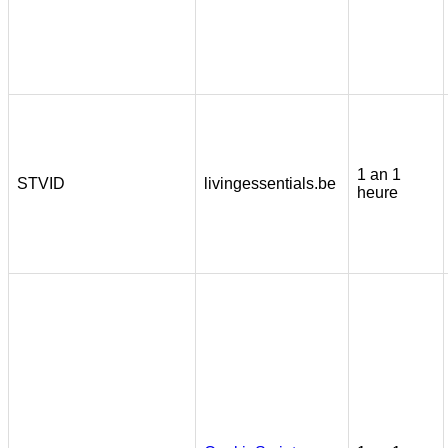
1 an 1
STVID
livingessentials.be
heure