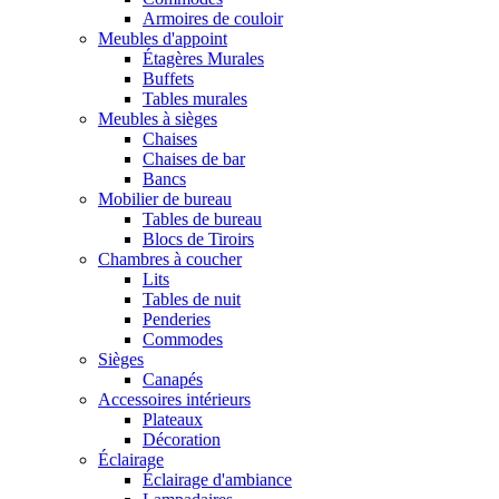
Armoires de couloir
Meubles d'appoint
Étagères Murales
Buffets
Tables murales
Meubles à sièges
Chaises
Chaises de bar
Bancs
Mobilier de bureau
Tables de bureau
Blocs de Tiroirs
Chambres à coucher
Lits
Tables de nuit
Penderies
Commodes
Sièges
Canapés
Accessoires intérieurs
Plateaux
Décoration
Éclairage
Éclairage d'ambiance