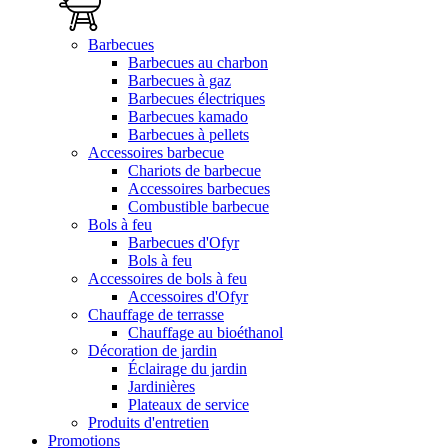
Barbecues
Barbecues au charbon
Barbecues à gaz
Barbecues électriques
Barbecues kamado
Barbecues à pellets
Accessoires barbecue
Chariots de barbecue
Accessoires barbecues
Combustible barbecue
Bols à feu
Barbecues d'Ofyr
Bols à feu
Accessoires de bols à feu
Accessoires d'Ofyr
Chauffage de terrasse
Chauffage au bioéthanol
Décoration de jardin
Éclairage du jardin
Jardinières
Plateaux de service
Produits d'entretien
Promotions