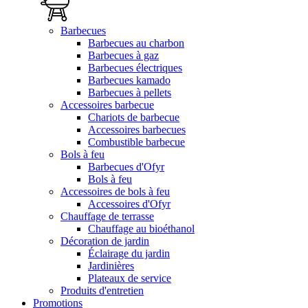
Barbecues
Barbecues au charbon
Barbecues à gaz
Barbecues électriques
Barbecues kamado
Barbecues à pellets
Accessoires barbecue
Chariots de barbecue
Accessoires barbecues
Combustible barbecue
Bols à feu
Barbecues d'Ofyr
Bols à feu
Accessoires de bols à feu
Accessoires d'Ofyr
Chauffage de terrasse
Chauffage au bioéthanol
Décoration de jardin
Éclairage du jardin
Jardinières
Plateaux de service
Produits d'entretien
Promotions