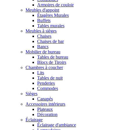
Armoires de couloir
Meubles d'appoint
Étagères Murales
Buffets
Tables murales
Meubles à sièges
Chaises
Chaises de bar
Bancs
Mobilier de bureau
Tables de bureau
Blocs de Tiroirs
Chambres à coucher
Lits
Tables de nuit
Penderies
Commodes
Sièges
Canapés
Accessoires intérieurs
Plateaux
Décoration
Éclairage
Éclairage d'ambiance