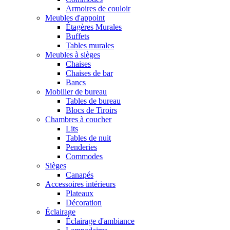
Armoires de couloir
Meubles d'appoint
Étagères Murales
Buffets
Tables murales
Meubles à sièges
Chaises
Chaises de bar
Bancs
Mobilier de bureau
Tables de bureau
Blocs de Tiroirs
Chambres à coucher
Lits
Tables de nuit
Penderies
Commodes
Sièges
Canapés
Accessoires intérieurs
Plateaux
Décoration
Éclairage
Éclairage d'ambiance