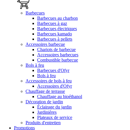
Barbecues
Barbecues au charbon
Barbecues à gaz
Barbecues électriques
Barbecues kamado
Barbecues à pellets
Accessoires barbecue
Chariots de barbecue
Accessoires barbecues
Combustible barbecue
Bols à feu
Barbecues d'Ofyr
Bols à feu
Accessoires de bols à feu
Accessoires d'Ofyr
Chauffage de terrasse
Chauffage au bioéthanol
Décoration de jardin
Éclairage du jardin
Jardinières
Plateaux de service
Produits d'entretien
Promotions