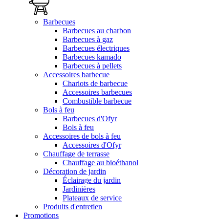
Barbecues
Barbecues au charbon
Barbecues à gaz
Barbecues électriques
Barbecues kamado
Barbecues à pellets
Accessoires barbecue
Chariots de barbecue
Accessoires barbecues
Combustible barbecue
Bols à feu
Barbecues d'Ofyr
Bols à feu
Accessoires de bols à feu
Accessoires d'Ofyr
Chauffage de terrasse
Chauffage au bioéthanol
Décoration de jardin
Éclairage du jardin
Jardinières
Plateaux de service
Produits d'entretien
Promotions