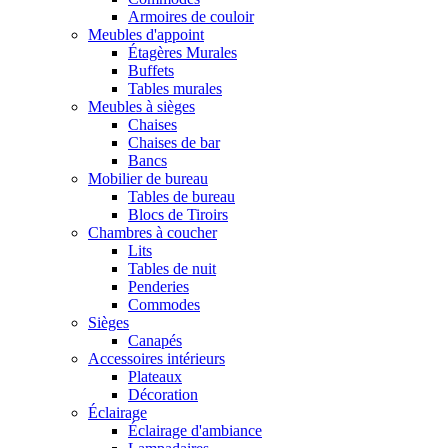
Armoires de couloir
Meubles d'appoint
Étagères Murales
Buffets
Tables murales
Meubles à sièges
Chaises
Chaises de bar
Bancs
Mobilier de bureau
Tables de bureau
Blocs de Tiroirs
Chambres à coucher
Lits
Tables de nuit
Penderies
Commodes
Sièges
Canapés
Accessoires intérieurs
Plateaux
Décoration
Éclairage
Éclairage d'ambiance