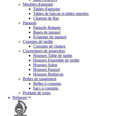
Meubles d'appoint
Tables d'appoint
Tables de balcon et tables murales
Chariots de Bar
Parasols
Parasols flottants
Bases de parasol
Éclairage du parasol
Coussins de jardin
Coussins de chaises
Couvertures de protection
Housses Table de jardin
Housses Ensemble de jardin
Housses Salon
Housses Parasol
Housses Barbecue
Boîtes de rangement
Boîtes à coussins
Sacs à coussins
Produits de soins
Prélasser