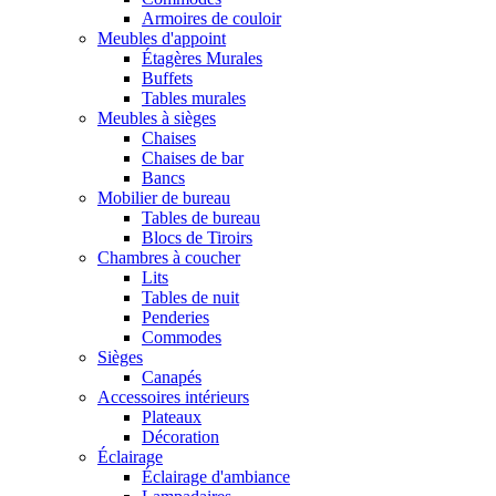
Armoires de couloir
Meubles d'appoint
Étagères Murales
Buffets
Tables murales
Meubles à sièges
Chaises
Chaises de bar
Bancs
Mobilier de bureau
Tables de bureau
Blocs de Tiroirs
Chambres à coucher
Lits
Tables de nuit
Penderies
Commodes
Sièges
Canapés
Accessoires intérieurs
Plateaux
Décoration
Éclairage
Éclairage d'ambiance