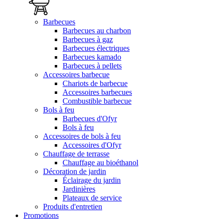
Barbecues
Barbecues au charbon
Barbecues à gaz
Barbecues électriques
Barbecues kamado
Barbecues à pellets
Accessoires barbecue
Chariots de barbecue
Accessoires barbecues
Combustible barbecue
Bols à feu
Barbecues d'Ofyr
Bols à feu
Accessoires de bols à feu
Accessoires d'Ofyr
Chauffage de terrasse
Chauffage au bioéthanol
Décoration de jardin
Éclairage du jardin
Jardinières
Plateaux de service
Produits d'entretien
Promotions