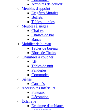
Armoires de couloir
Meubles d'appoint
Étagères Murales
Buffets
Tables murales
Meubles à sièges
Chaises
Chaises de bar
Bancs
Mobilier de bureau
Tables de bureau
Blocs de Tiroirs
Chambres à coucher
Lits
Tables de nuit
Penderies
Commodes
Sièges
Canapés
Accessoires intérieurs
Plateaux
Décoration
Éclairage
Éclairage d'ambiance