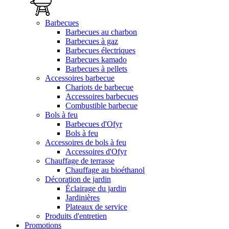
Barbecues
Barbecues au charbon
Barbecues à gaz
Barbecues électriques
Barbecues kamado
Barbecues à pellets
Accessoires barbecue
Chariots de barbecue
Accessoires barbecues
Combustible barbecue
Bols à feu
Barbecues d'Ofyr
Bols à feu
Accessoires de bols à feu
Accessoires d'Ofyr
Chauffage de terrasse
Chauffage au bioéthanol
Décoration de jardin
Éclairage du jardin
Jardinières
Plateaux de service
Produits d'entretien
Promotions